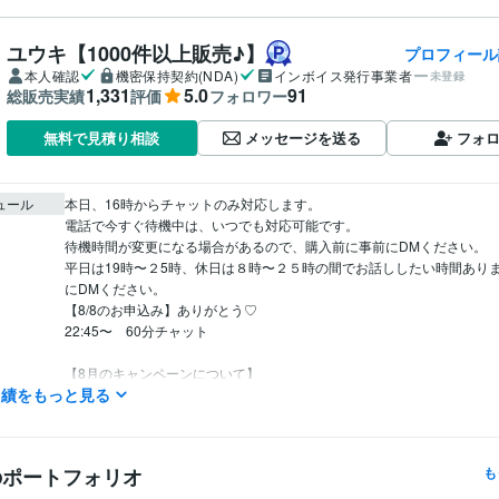
ユウキ【1000件以上販売♪】
プロフィール
本人確認
機密保持契約(NDA)
インボイス発行事業者
未登録
1,331
5.0
91
総販売実績
評価
フォロワー
メッセージを送る
フォ
無料で見積り相談
ュール
本日、16時からチャットのみ対応します。

電話で今すぐ待機中は、いつでも対応可能です。

待機時間が変更になる場合があるので、購入前に事前にDMください。

平日は19時〜２5時、休日は８時〜２５時の間でお話ししたい時間あり
にDMください。

【8/8のお申込み】ありがとう♡

22:45〜    60分チャット

【8月のキャンペーンについて】

実績をもっと見る
◯出品者レッスンビデオチャット

今月限りビデオチャット後、1日チャットで無料でアフターフォローしま
◯新規さまお気に入り登録でクーポンプレゼント

のポートフォリオ
も
サービスお気に入り登録いただいた方にはDMでクーポンをお送りします