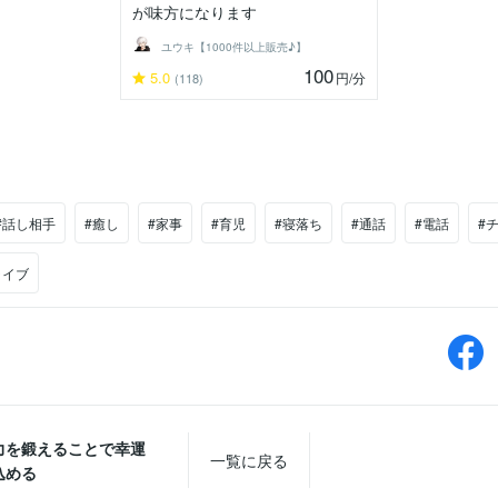
が味方になります
ユウキ【1000件以上販売♪】
100
5.0
円
/分
(118)
#話し相手
#癒し
#家事
#育児
#寝落ち
#通話
#電話
#
ライブ
力を鍛えることで幸運
一覧に戻る
込める