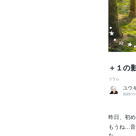
＋１の
コラム
ユウキ
2025/11/
昨日、初め
もうね…音
た。