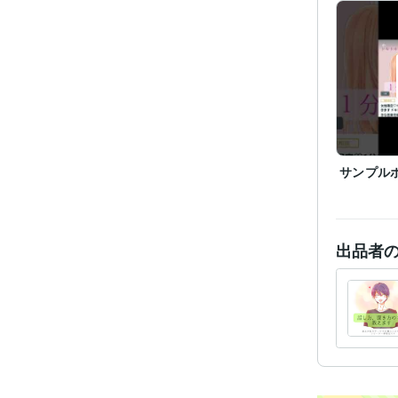
経験
受賞
サンプル
出品者
資格・