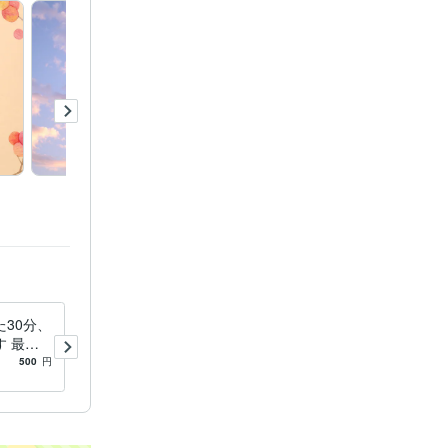
。
位⭐
話し相
者チャット
ランキング
し相手男性出
ランキング
️
話し相手
チャット部
位⭐️
話し
ャット部門ラ
30分、
女性限定♡家事、育児、仕事
3位⭐️
話
 最安/
で疲れたあなたを癒します
出品者チャッ
間/寝
女性限定♡愚痴、悩み、あな
500
円
5.0
(173)
1,500
円
１位、２位
雑談♪
たの話なんでも聞くよ