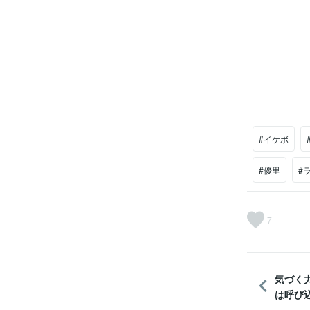
#イケボ
#優里
#
7
気づく
は呼び