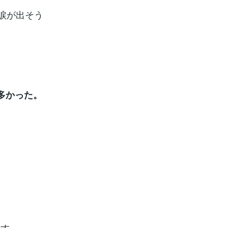
涙が出そう
多かった。
ます。