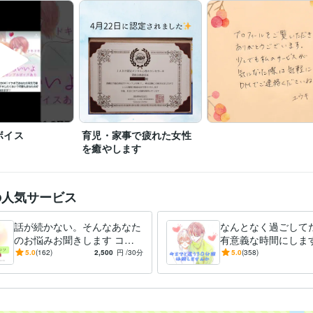
【DMについて】

ご予約はプロフィールのメッセージからご連絡ください(^^)

気軽にご相談ください。

本業があるため、平日の昼間は返信が遅くなりますのでご了承ください
営業 / 法人営業
経験年数 : 8年
職種
経営・マネジメント / 経営企画・経営戦略
経験年数 : 8年
プラチナランク獲得⭐
話し相手男性出品者チャット部門ランキング１
歴
手男性出品者チャット部門ランキング１位、２位⭐
話し相手男性出品
ボイス
育児・家事で疲れた女性
部門ランキング１位、２位、３位⭐️
話し相手男性出品者チャット部門
を癒やします
１位〜３位⭐️
話し相手男性出品者チャット部門ランキング１位⭐
話
品者チャット部門ランキング１位⭐
話し相手男性出品者チャット部門
１位、２位⭐️
話し相手男性出品者チャット部門ランキング１位〜４位⭐
の人気サービス
男性出品者チャット部門ランキング１位〜３位⭐️
話し相手男性出品者
門ランキング１位⭐️
話し相手男性出品者チャット部門ランキング1位、2
相手男性出品者チャット部門ランキング2位⭐️
話し相手男性出品者チ
話が続かない。そんなあなた
なんとなく過ごしてた
ンキング1位⭐️
話し相手男性出品者チャット部門ランキング１位、2位、
のお悩みお聞きします ココ
有意義な時間にします
し相手男性出品者チャット部門ランキング１位、3位⭐️
話し相手男性
ナラ1000件以上販売実績の
新規様大歓迎♡待ち時
5.0
(162)
2,500
円
/30分
5.0
(358)
私が簡単なコツ教えます
ト部門ランキング１位⭐️
話し相手男性出品者チャット部門ランキング
る前の時間/まったり
⭐
メンタル心理カウンセラー
取得年 : 2023年
検定