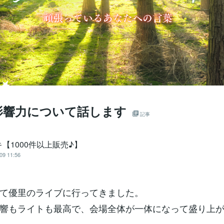
影響力について話します
記事
【1000件以上販売♪】
09 11:56
て優里のライブに行ってきました。
響もライトも最高で、会場全体が一体になって盛り上