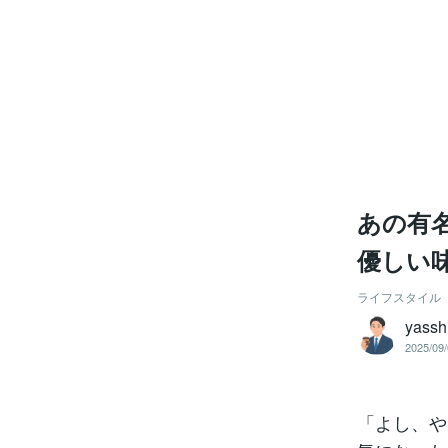
あの有
優しい
ライフスタイル
yassh
2025/09/
「よし、や