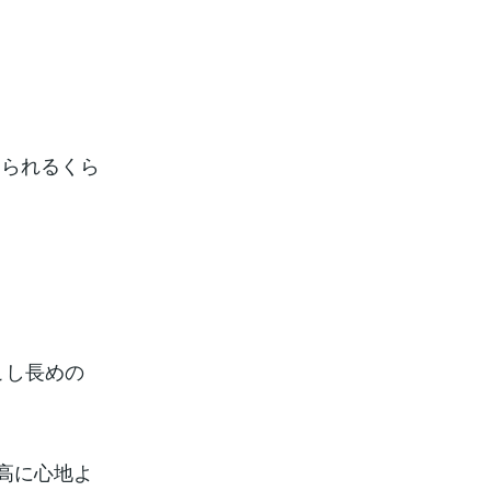
められるくら
こし長めの
高に心地よ