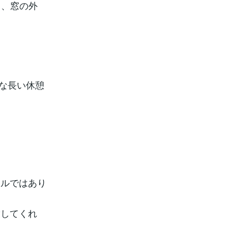
り、窓の外
うな長い休憩
ールではあり
放してくれ