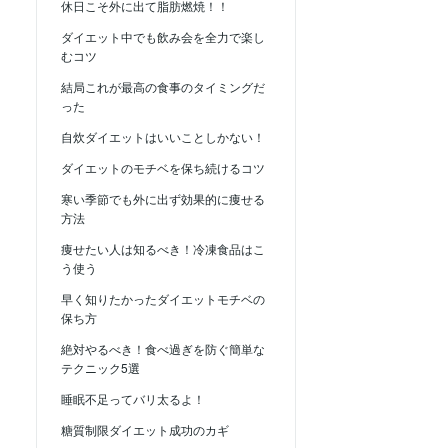
休日こそ外に出て脂肪燃焼！！
ダイエット中でも飲み会を全力で楽し
むコツ
結局これが最高の食事のタイミングだ
った
自炊ダイエットはいいことしかない！
ダイエットのモチベを保ち続けるコツ
寒い季節でも外に出ず効果的に痩せる
方法
痩せたい人は知るべき！冷凍食品はこ
う使う
早く知りたかったダイエットモチベの
保ち方
絶対やるべき！食べ過ぎを防ぐ簡単な
テクニック5選
睡眠不足ってバリ太るよ！
糖質制限ダイエット成功のカギ