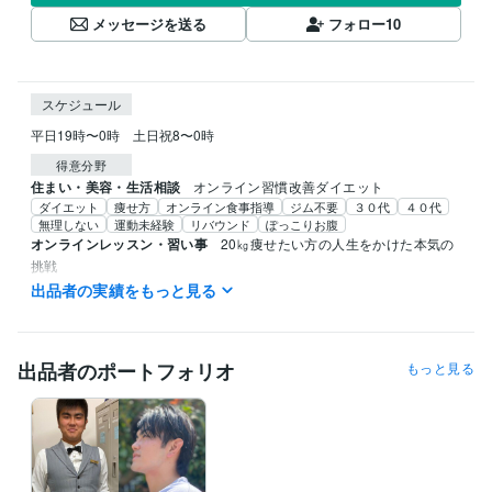
メッセージを送る
フォロー
10
スケジュール
平日19時〜0時　土日祝8〜0時
得意分野
住まい・美容・生活相談
オンライン習慣改善ダイエット
ダイエット
痩せ方
オンライン食事指導
ジム不要
３０代
４０代
無理しない
運動未経験
リバウンド
ぽっこりお腹
オンラインレッスン・習い事
20㎏痩せたい方の人生をかけた本気の
挑戦
ダイエット
20㎏ダイエット
理想の体型
オンライン食事指導
出品者の実績をもっと見る
ジムトレーニング
減量
オンライン習慣改善
メンタルケア
人間関係
自信が付く
出品者のポートフォリオ
もっと見る