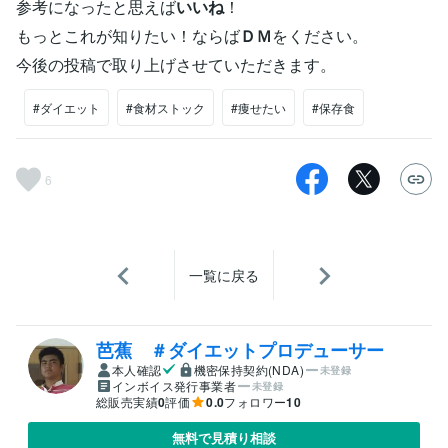
参考になったと思えば
いいね
！
もっとこれが知りたい！ならば
ＤＭ
をください。
今後の投稿で取り上げさせていただきます。
#ダイエット
#食材ストック
#痩せたい
#保存食
6
一覧に戻る
芭蕉 ＃ダイエットプロデューサー
本人確認
機密保持契約(NDA)
未登録
インボイス発行事業者
未登録
総販売実績
0
評価
0.0
フォロワー
10
無料で見積り相談