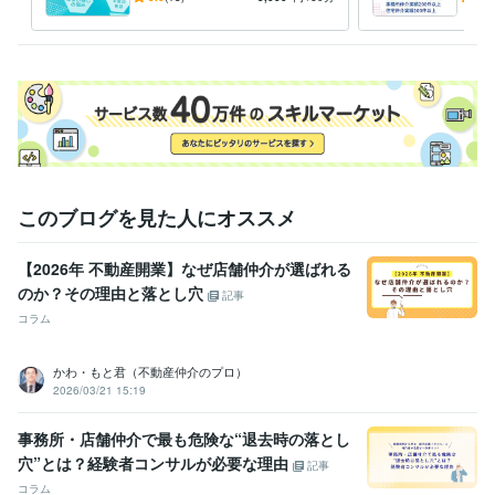
可能
バイ
このブログを見た人にオススメ
【2026年 不動産開業】なぜ店舗仲介が選ばれる
のか？その理由と落とし穴
記事
コラム
かわ・もと君（不動産仲介のプロ）
2026/03/21 15:19
事務所・店舗仲介で最も危険な“退去時の落とし
穴”とは？経験者コンサルが必要な理由
記事
コラム