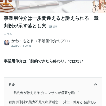
事業用仲介は一歩間違えると訴えられる 裁
判例が示す落とし穴
記事
コラム
かわ・もと君（不動産仲介のプロ）
2026/01/11 00:33
事業用仲介は「契約できたら終わり」ではない
目次
──裁判例が教える“仲介コンサルが必要な理由”
裁判例①排気能力不足で出店断念──貸主・仲介とも訴えら