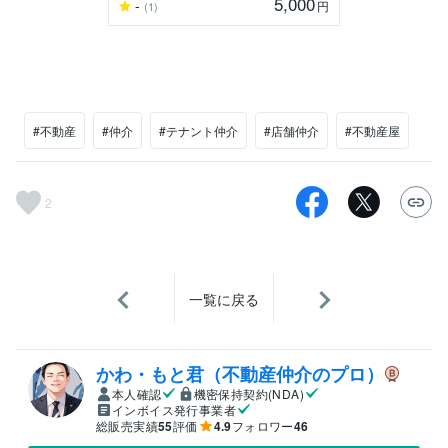
5,000
-
円
(1)
#不動産
#仲介
#テナント仲介
#店舗仲介
#不動産屋
2
一覧に戻る
かわ・もと君（不動産仲介のプロ）
本人確認
機密保持契約(NDA)
インボイス発行事業者
総販売実績
55
評価
4.9
フォロワー
46