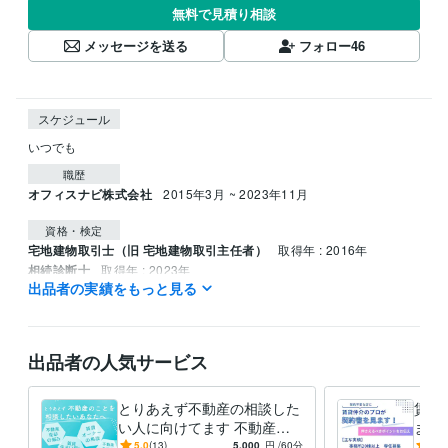
無料で見積り相談
メッセージを送る
フォロー
46
スケジュール
いつでも
職歴
オフィスナビ株式会社
2015年3月 ~ 2023年11月
資格・検定
宅地建物取引士（旧 宅地建物取引主任者）
取得年 : 2016年
相続診断士
取得年 : 2023年
出品者の実績をもっと見る
遺品整理士
取得年 : 2023年
得意分野
住まい・美容・生活相談
不動産に関する相談
出品者の人気サービス
不動産
とりあえず不動産の相談した
賃貸
い人に向けてます 不動産関
ます
係の事であればなんでも相談
や原
5.0
(13)
5,000
円
/60分
5.0