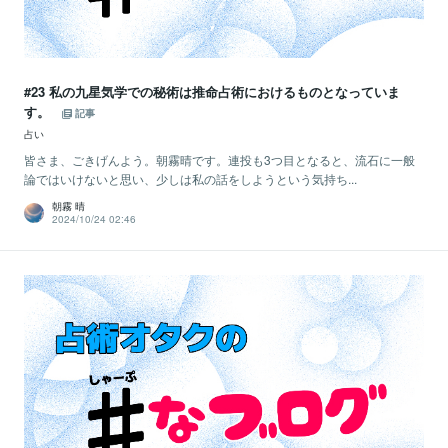
#23 私の九星気学での秘術は推命占術におけるものとなっていま
す。
記事
占い
皆さま、ごきげんよう。朝霧晴です。連投も3つ目となると、流石に一般
論ではいけないと思い、少しは私の話をしようという気持ち...
朝霧 晴
2024/10/24 02:46