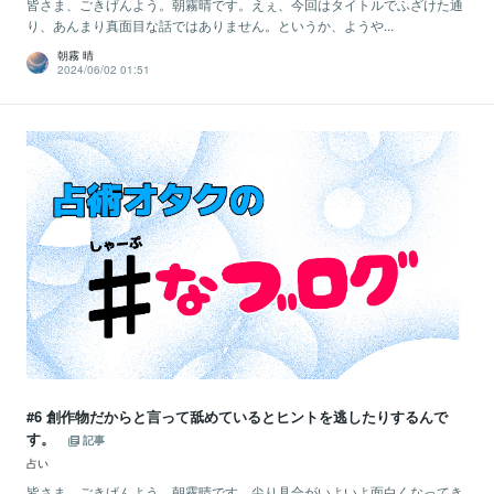
皆さま、ごきげんよう。朝霧晴です。えぇ、今回はタイトルでふざけた通
り、あんまり真面目な話ではありません。というか、ようや...
朝霧 晴
2024/06/02 01:51
#6 創作物だからと言って舐めているとヒントを逃したりするんで
す。
記事
占い
皆さま、ごきげんよう。朝霧晴です。尖り具合がいよいよ面白くなってき