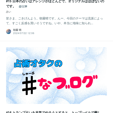
#15 日本の占いはアレンジがほとんどで、オリジナルはほぼないの
です。
記事
占い
皆さま、ごきげんよう。朝霧晴です。んー、今回のテーマは流派によっ
て、すごく反感を買いそうですね。いや、本当に地味に知られ...
朝霧 晴
2024/07/22 12:06
#14 トランプ占いを本気でやろうとすると、トップレベルで難し