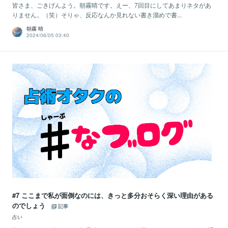
皆さま、ごきげんよう。朝霧晴です。えー、7回目にしてあまりネタがあ
りません。（笑）そりゃ、反応なんか見れない書き溜めで書...
朝霧 晴
2024/06/05 03:40
#7 ここまで私が面倒なのには、きっと多分おそらく深い理由がある
のでしょう
記事
占い