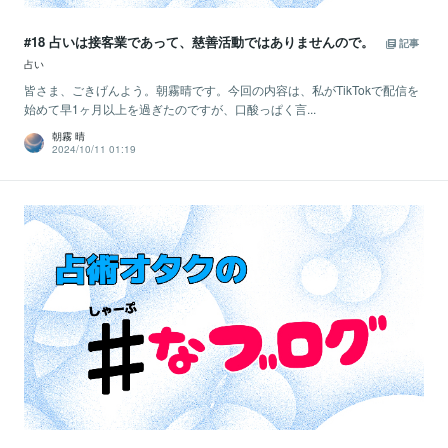
#18 占いは接客業であって、慈善活動ではありませんので。
記事
占い
皆さま、ごきげんよう。朝霧晴です。今回の内容は、私がTikTokで配信を
始めて早1ヶ月以上を過ぎたのですが、口酸っぱく言...
朝霧 晴
2024/10/11 01:19