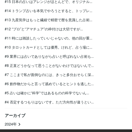
#15 日本の占いはアレンジがほとんどで、オリジナル...
#14 トランプ占いを本気でやろうとすると、トップレ...
#13 九星気学はもっと繊細で精密で暦を意識した占術...
#12 “プロ”と“アマチュア”の枠付けは大切ですが...
#11 時には雑談したっていいじゃないの。他の回が重...
#10 タロットカードとしては優秀。けれど、占う場に...
#9 業界には占いでありながら占いと呼ばれない占術も...
#8 正直どうかなって思うことがないわけではないんで...
#7 ここまで私が面倒なのには、きっと多分おそらく深...
#6 創作物だからと言って舐めているとヒントを逃した...
#5 占いは確かに“科学”ではあるものの科学でないん...
#4 否定するつもりはないです。ただ方向性が違うとい...
アーカイブ
2024年