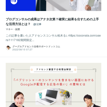
ブログコンサルの成果はアナタ次第？確実に結果を出すための上手
な活用方法とは？
記事
マネー・副業
この記事を書いた人アドセンスコンサル柏木るいhttps://coconala.com/use
rs/1117182期間限定...
グーグルアドセンス合格サポートドットコム
2022/08/15 07:27