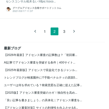
センスコンサル柏木るい https://coco...
グーグルアドセンス合格サポートドットコム
2021/03/17 11:37
1
2
3
最新ブログ
【2026年最新】アドセンス審査の記事数は？「初回審...
AI記事でアドセンス審査を突破する条件｜400サイト...
【2025年最新版】アドセンスで収益化できるジャンル...
トレンドブログが検索圏外に!?手動ペナルティの原因5...
ユーザーは何を求めている？検索意図を正確に捉えた記事...
【2025版】アドセンス審査突破のカギ！独自性を高め...
「良い記事を書きましょう」の具体化｜アドセンス審査を...
【アドセンス審査対策】サイトの利便性を向上させる6...