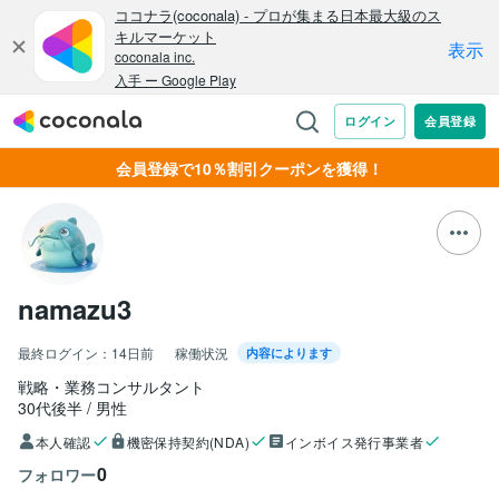
会員登録で10％割引クーポンを獲得！
namazu3
最終ログイン：
14日前
稼働状況
内容によります
戦略・業務コンサルタント
30代後半
男性
本人確認
機密保持契約(NDA)
インボイス発行事業者
0
フォロワー