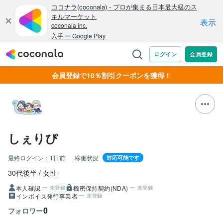
会員登録で10％割引クーポンを獲得！
しぇりぴ
最終ログイン：
1日前
稼働状況
対応可能です
30代後半
女性
本人確認
機密保持契約(NDA)
未登録
未登録
インボイス発行事業者
未登録
0
フォロワー