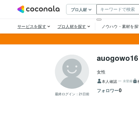
auogowo16
女性
本人確認
未登録
0
フォロワー
最終ログイン：
21日前