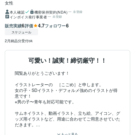
女性
本人確認
機密保持契約(NDA)
未登録
インボイス発行事業者
未登録
6
4.7
6
販売実績
評価
フォロワー
スケジュール
2月納品分受付ok
可愛い！誠実！締切厳守！！
閲覧ありがとうございます！

イラストレーターの　［こごめ］と申します。

女の子・SDイラスト・デフォルメ強めのイラストが得
意です！

※男の子〜青年も対応可能です。

サムネイラスト、動画イラスト、立ち絵、アイコン、グ
ッズ用イラストなど、用途に合わせてご用意させていた
だきます。

もっと見る