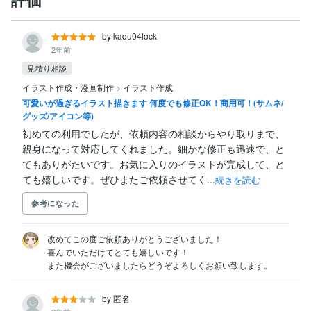
・二次創作は受け付けておりません。

・自作発言はご遠慮ください。

・著作権譲渡についてはご相談下さい。

by kadu04lock
・サンプルとして掲載させていただく場合がございま
2年前
す。

見積り相談
　掲載不可の場合は事前にご連絡ください。

・公序良俗に反する利用、及び政治的・宗教的主張に関
イラスト作成・漫画制作
>
イラスト作成
する利用はご遠慮ください。

可愛いが過ぎるイラスト描きます 何度でも修正OK！商用可！(サムネ/
・イラストを使用した活動のトラブルなどで当方に大き
グッズ/アイコン等)
な悪影響がある場合や契約違反をした場合、イラストの
初めての利用でしたが、依頼内容の相談からやり取りまで、
親身になって対応してくれました。細かな修正も迅速で、と
てもありがたいです。お気に入りのイラストが完成して、と
ても嬉しいです。ぜひまたご依頼させてく...
続きを読む
参考になった
改めてこの度ご依頼ありがとうございました！

喜んでいただけてとても嬉しいです！

また機会がございましたらどうぞよろしくお願い致します。
by 匿名