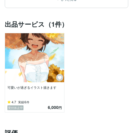
【実績】

・VTuber様 キャラクターデザイン　グッズイラスト

・ボカロP様　動画用イラスト

・企業様　商品PRイラスト

出品サービス（1件）
・企業様  キャラクターデザイン

・活動者様　アイコン作成

など 他多数

ご希望を丁寧にお伺いし、1枚1枚心を込めて制作いた
します。

イラスト依頼がはじめてで不安という方にも、用途など
に合わせて積極的にご提案させていただきます。

お互い気持ちの良いやり取りを目指しておりますので、
ご相談あればなんでもお伝えください☺️

可愛いが過ぎるイラスト描きます
ご質問、お見積りは24時間受け付けております。

全力を持ってご希望のイメージにそうイラストを制作さ
4.7
6
実績
件
6,000
せていただきます。

円
受付休止中
皆さまのご活動のお手伝いができれば嬉しいです。

どうぞよろしくお願いします！

【⚠︎注意事項】

評価