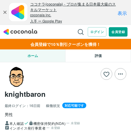
会員登録で10％割引クーポンを獲得！
ホーム
評価
knightbaron
最終ログイン：
16日前
稼働状況
対応可能です
男性
本人確認
機密保持契約(NDA)
未登録
インボイス発行事業者
未登録