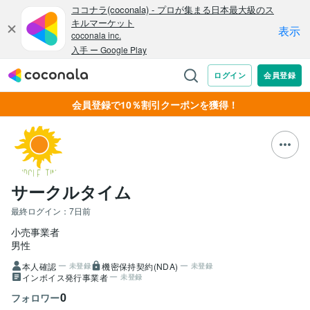
会員登録で10％割引クーポンを獲得！
サークルタイム
最終ログイン：
7日前
小売事業者
男性
本人確認
機密保持契約(NDA)
未登録
未登録
インボイス発行事業者
未登録
0
フォロワー