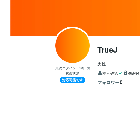
TrueJ
男性
最終ログイン：
28日前
本人確認
機密保
稼働状況
対応可能です
0
フォロワー