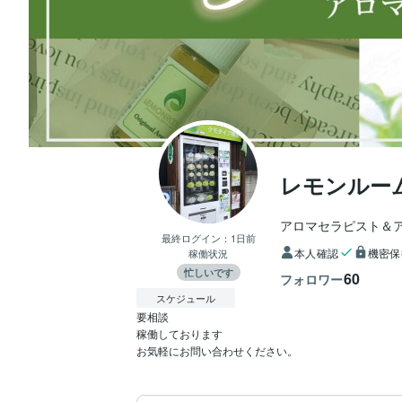
レモンルー
アロマセラピスト＆
最終ログイン：
1日前
本人確認
機密保
稼働状況
忙しいです
60
フォロワー
スケジュール
要相談

稼働しております

お気軽にお問い合わせください。