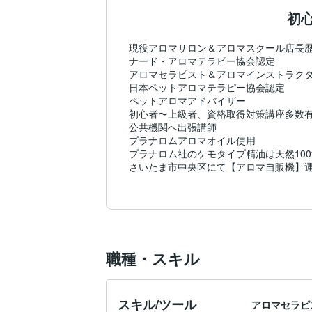
初
現役アロマサロン＆アロマスクール店長歴1
ナード・アロマテラピー協会認定

アロマセラピスト＆アロマインストラクタ
日本ペットアロマテラピー協会認定

ペットアロマアドバイザー

初心者〜上級者、資格取得対策講座多数有
公共機関へ出張講師

プラナロムアロマオイル使用

プラナロム社のケモタイプ精油は天然100
さいたま市中央区にて【アロマ自販機】運
ヤフーショップ【グリーンライン】運営

アロマとエステの融合【癒やし＆美しさ】
アロマトリートメント・アロマリフレク
職種・スキル
スキル/ツール
アロマセラピ