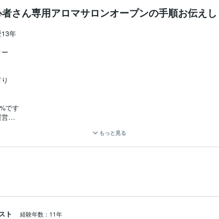
心者さん専用アロマサロンオープンの手順お伝えし
3年

ー

り

%です

営

もっと見る


ソロジー
スト
経験年数：11年