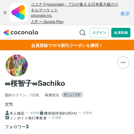
会員登録で10％割引クーポンを獲得！
∞桜智子∞Sachiko
最終ログイン：
1日前
稼働状況
忙しいです
女性
本人確認
機密保持契約(NDA)
未登録
未登録
インボイス発行事業者
未登録
3
フォロワー