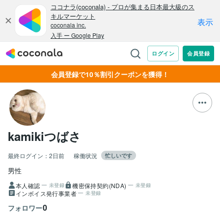
会員登録で10％割引クーポンを獲得！
kamikiつばさ
最終ログイン：
2日前
稼働状況
忙しいです
男性
本人確認
機密保持契約(NDA)
未登録
未登録
インボイス発行事業者
未登録
0
フォロワー