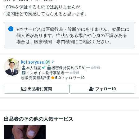
100%を保証するものではありませんが、

1週間ほどで実感してもらえると思います。
※本サービスは医療行為・診断ではありません。効果には
個人差があります。症状がある場合や心身の不調がある
場合は、医療機関・専門機関にご相談ください。
kei soryusui
本人確認
機密保持契約(NDA)
未登録
インボイス発行事業者
未登録
総販売実績
3
評価
5.0
フォロワー
10
出品者に質問
フォロー
10
出品者のその他の人気サービス