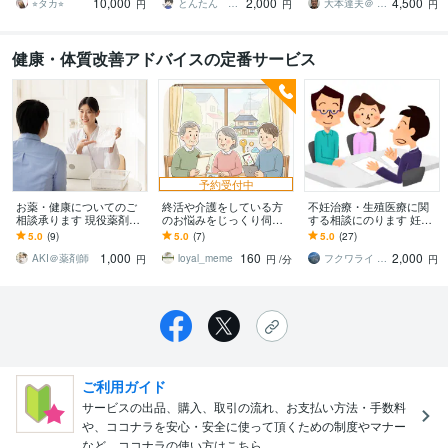
10,000
2,000
4,500
法
無料で確認可
る猫背姿勢矯正法
⭐︎タカ⭐︎
とんたん 周産期専門医 超音波専門医
大本達夫＠ 姿動軸 体の軸を作る第一人者
円
円
円
健康・体質改善アドバイスの定番サービス
予約受付中
お薬・健康についてのご
終活や介護をしている方
不妊治療・生殖医療に関
相談承ります 現役薬剤師
のお悩みをじっくり伺い
する相談にのります 妊娠
があなたの「なやみご
ます 介護する方へレスパ
についてお悩みの方、専
5.0
(9)
5.0
(7)
5.0
(27)
と」をお聞きします！
イト"不安"や"辛い"にも寄
門家とお話しませんか？
1,000
160
2,000
り添います。
AKI＠薬剤師
loyal_meme
フクワライ embryology2901
円
円
/分
円
ご利用ガイド
サービスの出品、購入、取引の流れ、お支払い方法・手数料
や、ココナラを安心・安全に使って頂くための制度やマナー
など、ココナラの使い方はこちら。