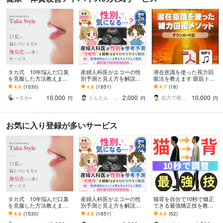
タカ式 10年悩んだ口臭
産婦人科医がエコーの性
潜在意識を使った視力回
を克服した方法教えます
別予測と見え方を解説し
復法を教えます 眼筋トレ
本田式口臭外来でもダメ
ます 性別予測が可能か不
ーニングだけではダメ！
4.8
(1530)
4.8
(1851)
4.7
(18)
だった口臭を克服した方
安な方はお見積もりから
脳のブレーキを外すメソ
10,000
2,000
10,000
法
無料で確認可
ッド
⭐︎タカ⭐︎
とんたん 周産期専門医 超音波専門医
自力で視力回復した人
円
円
円
お気に入り登録が多いサービス
タカ式 10年悩んだ口臭
産婦人科医がエコーの性
猫背を自分で10秒で矯正
を克服した方法教えます
別予測と見え方を解説し
できる最強矯正技を教え
本田式口臭外来でもダメ
ます 性別予測が可能か不
ます 体の軸の第一人者
4.8
(1530)
4.8
(1851)
4.8
(52)
だった口臭を克服した方
安な方はお見積もりから
が、発見した10秒ででき