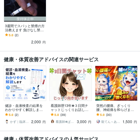
受付休止中
3週間でスパッと禁煙の方
法教えます 負けなし禁煙
法、あなたの未来の健康
5.0
(2)
の創る
2,000
円
健康・体質改善アドバイスの関連サービス
健診・血液検査の結果を
看護師歴13年❀３日間チ
突然の腰痛、ぎっくり
わかりやすく解説します
ャットじっくりお話しし
腰、神経痛を和らげます
ます この検査値、どうい
ます 3日間あなたに寄り添
突然の痛み、まずは「応
5.0
(2)
5.0
(39)
5.0
(30)
う意味？に元大学病院の
います❀長文OK❀お悩み
急処置」としてお試しく
2,000
3,000
1,500
検査技師が答えます
相談❀雑談❀
ださいませ。
かず｜臨床検査技師
看護師❀ぱる❀心のケアステーション
龍てん～あなたの魂の羅針盤
円
円
円
健康・体質改善アドバイスの人気サービス