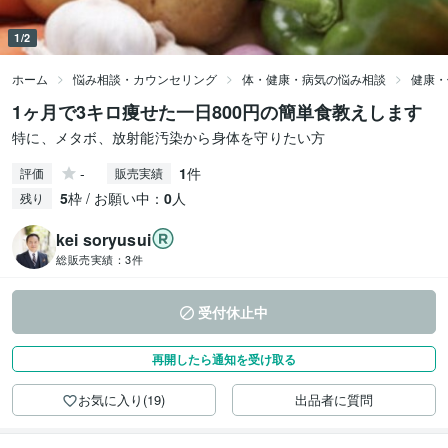
1/2
ホーム
悩み相談・カウンセリング
体・健康・病気の悩み相談
健康・
1ヶ月で3キロ痩せた一日800円の簡単食教えします
特に、メタボ、放射能汚染から身体を守りたい方
-
1
件
評価
販売実績
5
枠 / お願い中：
0
人
残り
kei soryusui
総販売実績：
3件
受付休止中
再開したら通知を受け取る
お気に入り(19)
出品者に質問