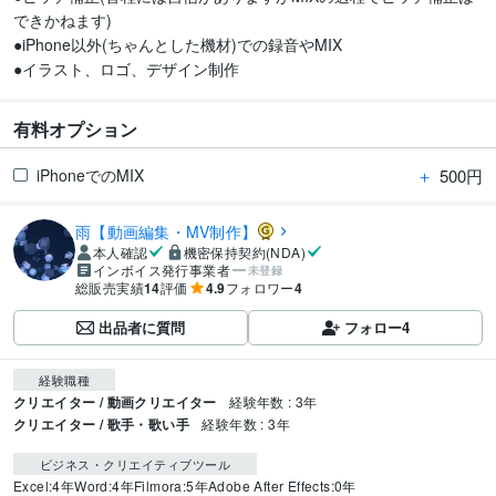
できかねます)

●iPhone以外(ちゃんとした機材)での録音やMIX

有料オプション
＋
500円
iPhoneでのMIX
雨【動画編集・MV制作】
本人確認
機密保持契約(NDA)
インボイス発行事業者
未登録
総販売実績
14
評価
4.9
フォロワー
4
出品者に質問
フォロー
4
経験職種
クリエイター / 動画クリエイター
経験年数 : 3年
クリエイター / 歌手・歌い手
経験年数 : 3年
ビジネス・クリエイティブツール
Excel:4年
Word:4年
Filmora:5年
Adobe After Effects:0年