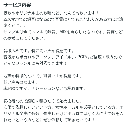
サービス内容
仮歌やオリジナル曲の歌唱など、なんでも歌います！

⚠️スマホでの録音になるので音質にとてもこだわりがある方はご遠
慮ください。

サンプルは全てスマホで録音、MIXを自らしたものです。音質など
の参考にしてください。

音域広めです。特に高い声が得意です。

普段からボカロやアニソン、アイドル、JPOPなど幅広く歌うので
どんなジャンルにも対応できます！

地声が特徴的なので、可愛い曲が得意です。

低い声も出せます。

未経験ですが、ナレーションなども承れます。

初心者なので経験を積みたくて始めました。

安価で依頼したいという方、女性ボーカルを必要としている方、オ
リジナル楽曲の仮歌、作曲したけどボカロではなく人の声で歌を入
れたいという方などにぜひ依頼して頂きたいです！
