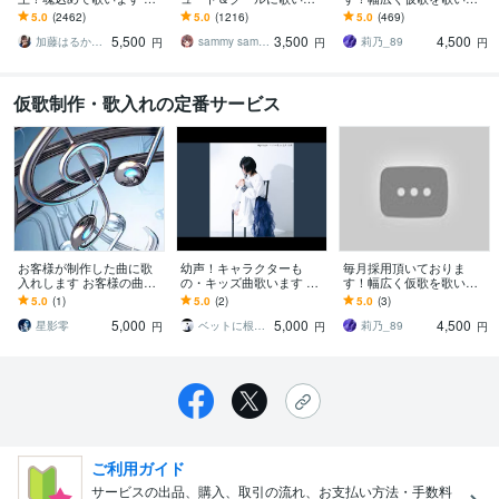
ディットが楽♪すぐ提出可
す アイドルアニソン得意
す アニソン、歌物系、パ
5.0
(2462)
5.0
(1216)
5.0
(469)
能♪毎月採用♪テレビ出演
です、毎月採用報告有
ワフルな楽曲の仮歌が得
5,500
3,500
4,500
有♪
り！(作詞も可)
意！
加藤はるか_Sing
sammy sammy
莉乃_89
円
円
円
仮歌制作・歌入れの定番サービス
お客様が制作した曲に歌
幼声！キャラクターも
毎月採用頂いておりま
入れします お客様の曲の
の・キッズ曲歌います オ
す！幅広く仮歌を歌いま
イメージと要望に合わせ
ーディションに合格し、
す アニソン、歌物系、パ
5.0
(1)
5.0
(2)
5.0
(3)
て歌入れします！
ボイトレ・オリジナル曲
ワフルな楽曲の仮歌が得
5,000
5,000
4,500
と出してます
意！
星影零
ベットに根っこ生えてる系
莉乃_89
円
円
円
ご利用ガイド
サービスの出品、購入、取引の流れ、お支払い方法・手数料