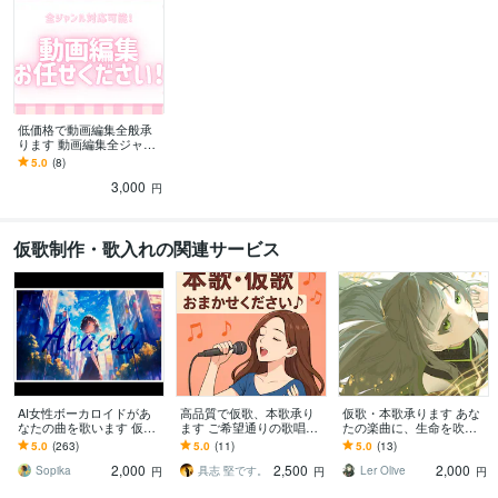
低価格で動画編集全般承
ります 動画編集全ジャン
ル対応可能です！
5.0
(8)
3,000
円
仮歌制作・歌入れの関連サービス
AI女性ボーカロイドがあ
高品質で仮歌、本歌承り
仮歌・本歌承ります あな
なたの曲を歌います 仮
ます ご希望通りの歌唱を
たの楽曲に、生命を吹き
歌、本歌OK・SunoAI対
させていただきます！
込みます。
5.0
(263)
5.0
(11)
5.0
(13)
応・次世代歌入れサービ
2,000
2,500
2,000
ス！
Sopika
具志 堅です。
Ler Olive
円
円
円