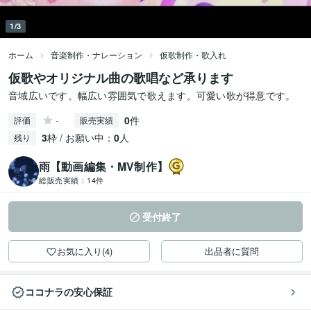
1/3
ホーム
音楽制作・ナレーション
仮歌制作・歌入れ
仮歌やオリジナル曲の歌唱など承ります
音域広いです。幅広い雰囲気で歌えます。可愛い歌が得意です。
-
0
件
評価
販売実績
3
枠 / お願い中：
0
人
残り
雨【動画編集・MV制作】
総販売実績：
14件
受付終了
お気に入り(4)
出品者に質問
ココナラの安心保証