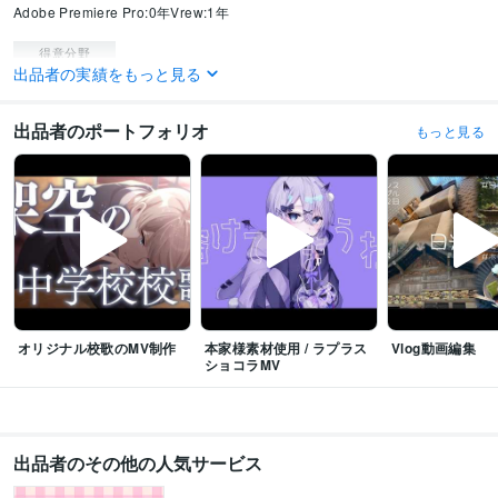
Adobe Premiere Pro:0年
Vrew:1年
得意分野
出品者の実績をもっと見る
動画編集・映像制作
動画編集
MV制作
出品者のポートフォリオ
もっと見る
オリジナル校歌のMV制作
本家様素材使用 / ラプラス
Vlog動画編集
ショコラMV
出品者のその他の人気サービス