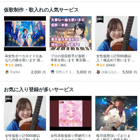
仮歌制作・歌入れの人気サービス
AI女性ボーカロイドがあ
プロの現役歌手が仮歌・
女性仮歌☆計5000曲以
なたの曲を歌います 仮
本歌を歌います 東京藝術
上！魂込めて歌います エ
歌、本歌OK・SunoAI対
大学声楽科卒業！あなた
ディットが楽♪すぐ提出可
5.0
(263)
5.0
(64)
5.0
(2462)
応・次世代歌入れサービ
の大事な一曲を歌います
能♪毎月採用♪テレビ出演
2,000
5,000
5,500
ス！
有♪
Sopika
安野心子【安心さん】
加藤はるか_Sing
円
円
円
お気に入り登録が多いサービス
女性仮歌☆計5000曲以
女性本歌仮歌☆即納可✩キ
毎月採用頂いておりま
上！魂込めて歌います エ
ュート＆クールに歌いま
す！幅広く仮歌を歌いま