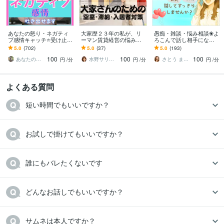
あなたの怒り・ネガティ
大家歴２３年の私が、リ
愚痴・雑談・悩み相談❀よ
ブ感情キャッチ⭐受け止め
ーマン賃貸経営の悩み聞
ろこんで話し相手になり
ます イライラ❗不満/上司/
きます 空室/滞納/クレーム
ます 職場の人間関係・仕
5.0
(702)
5.0
(37)
5.0
(193)
愚痴を吐き出せる秘密❤️
など困りごとを、解決に
事・夫婦・親子❀どんなお
100
100
100
の部屋です
向けて一緒に整理！
話もお聴きします❀
あなたのサポーター⭐えみ
水野サリー✨優しく寄り添う話し相手
さとう まり✤悩めるあなたのそばにいます
円
/分
円
/分
円
/分
よくある質問
短い時間でもいいですか？
お試しで掛けてもいいですか？
誰にもバレたくないです
どんなお話しでもいいですか？
サムネは本人ですか？