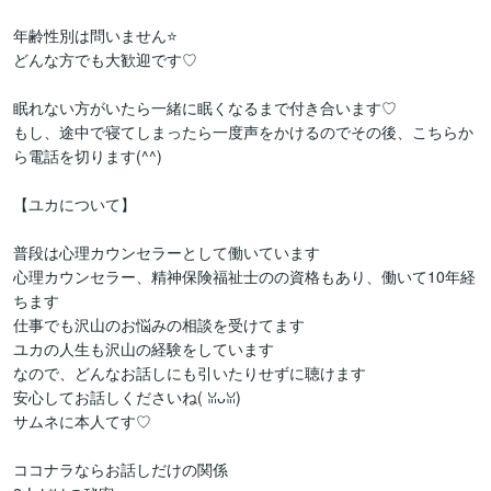
年齢性別は問いません⭐

どんな方でも大歓迎です♡

眠れない方がいたら一緒に眠くなるまで付き合います♡

もし、途中で寝てしまったら一度声をかけるのでその後、こちらか
ら電話を切ります(⁠^⁠^⁠)

【ユカについて】

普段は心理カウンセラーとして働いています

心理カウンセラー、精神保険福祉士のの資格もあり、働いて10年経
ちます

仕事でも沢山のお悩みの相談を受けてます

ユカの人生も沢山の経験をしています

なので、どんなお話しにも引いたりせずに聴けます

安心してお話しくださいね(⁠ ⁠ꈍ⁠ᴗ⁠ꈍ⁠)

サムネに本人てす♡

ココナラならお話しだけの関係
