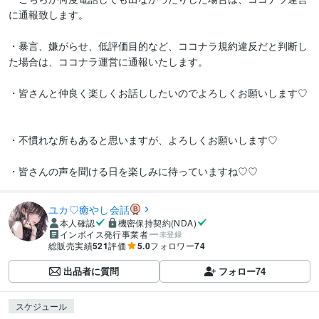
に通報致します。

・暴言、嫌がらせ、低評価目的など、ココナラ規約違反だと判断し
た場合は、ココナラ運営に通報いたします。

・皆さんと仲良く楽しくお話ししたいのでよろしくお願いします♡
・不慣れな所もあると思いますが、よろしくお願いします♡

・皆さんの声を聞ける日を楽しみに待っていますね♡⁠♡
ユカ♡癒やし会話
本人確認
機密保持契約(NDA)
インボイス発行事業者
未登録
総販売実績
521
評価
5.0
フォロワー
74
出品者に質問
フォロー
74
スケジュール