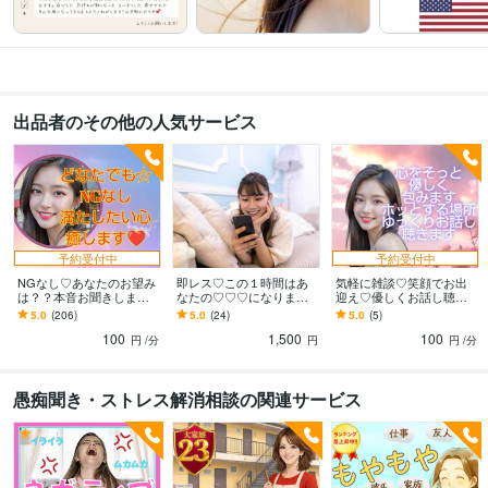
の言葉で優しく起こします♡
ネガティブ全開！？全力で受け止めます
女
友達/彼女になってチャットします
即レス♡あなたの♡♡♡になります
趣
味/こだわり/フェチお話し聴きます
悩み相談・カウンセリング
鬱/双極性/発達障害お話し聞きます
出品者のその他の人気サービス
予約受付中
予約受付中
NGなし♡あなたのお望み
即レス♡この１時間はあ
気軽に雑談♡笑顔でお出
は？？本音お聞きします
なたの♡♡♡になります
迎え♡優しくお話し聴き
癒やしボイスで耳、心を
NGなし♡彼女/なりきりチ
ます 共感力を持って優し
5.0
(206)
5.0
(24)
5.0
(5)
満足♡雑談/愚痴/秘密/相
ャット/シチュエーション/
くまったりトーク♡いつ
100
1,500
100
談/モヤモヤ
友達
もあなたの味方だよ
円
/分
円
円
/分
愚痴聞き・ストレス解消相談の関連サービス