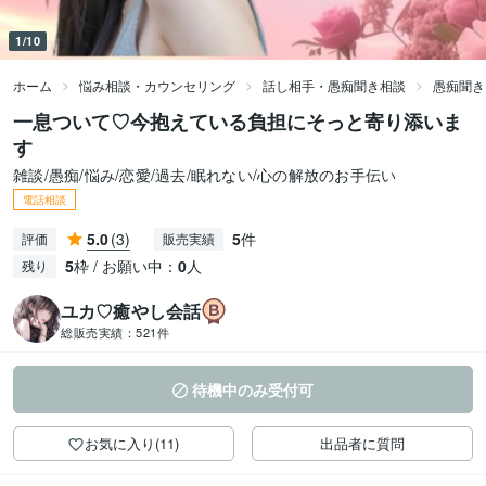
1/10
ホーム
悩み相談・カウンセリング
話し相手・愚痴聞き相談
愚痴聞き
一息ついて♡今抱えている負担にそっと寄り添いま
す
雑談/愚痴/悩み/恋愛/過去/眠れない/心の解放のお手伝い
電話相談
5.0
(3)
5
件
評価
販売実績
5
枠 / お願い中：
0
人
残り
ユカ♡癒やし会話
総販売実績：
521件
待機中のみ受付可
お気に入り(11)
出品者に質問