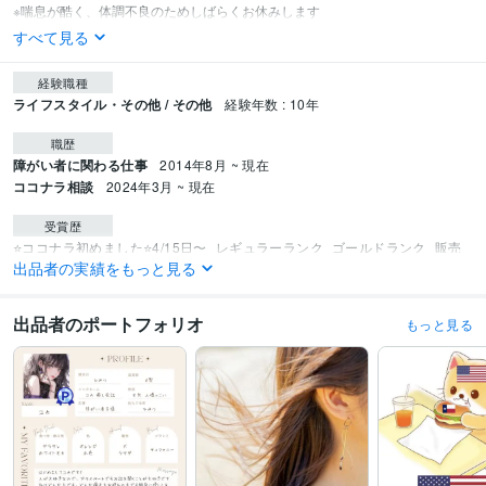
すべて見る
経験職種
ライフスタイル・その他 / その他
経験年数 : 10年
職歴
障がい者に関わる仕事
2014年8月 ~ 現在
ココナラ相談
2024年3月 ~ 現在
受賞歴
⭐ココナラ初めました⭐4/15日〜
レギュラーランク
ゴールドランク
販売
出品者の実績をもっと見る
実績100件達成⭐
プラチナランク
販売実績300件達成⭐️
資格・検定
出品者のポートフォリオ
もっと見る
メンタル心理カウンセラー
取得年 : 2013年
食品衛生管理者
取得年 : 2016年
ビジネス・クリエイティブツール
Excel:6年
Word:6年
弥生会計:0年
得意分野
悩み相談・カウンセリング
NGなしで心のモヤモヤ解消します♡
おはよう