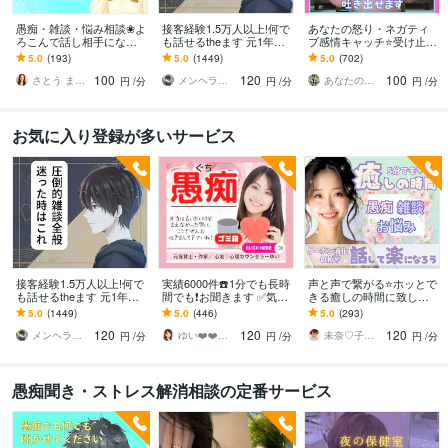
愚痴・雑談・悩み相談❀よ
接客経験1.5万人以上!何で
あなたの怒り・ネガティ
ろこんで話し相手になり
も話せるtheます 元1年以
ブ感情キャッチ⭐受け止め
ます 職場の人間関係・仕
上No.1ホストと気軽に雑
ます イライラ❗不満/上司/
5.0
(193)
5.0
(1449)
5.0
(702)
事・夫婦・親子❀どんなお
談！もちろん愚痴も歓迎
愚痴を吐き出せる秘密❤️
100
120
100
話もお聴きします❀
の部屋です
さとう まり✤悩めるあなたのそばにいます
メンヘラ救世主 えの
あなたのサポーター⭐えみ
円
/分
円
/分
円
/分
お気に入り登録が多いサービス
接客経験1.5万人以上!何で
実績6000件☎️1分でも長時
声と声で繋がる⭐️ホッとで
も話せるtheます 元1年以
間でも❗️お聞きます ✅気持
きる癒しの時間に致しま
上No.1ホストと気軽に雑
ちわかって❗️⚡️イライラ⚡️も
す 泣いて笑って✨ありの
5.0
(1449)
5.0
(446)
5.0
(293)
談！もちろん愚痴も歓迎
やもや⚡️何でもOK♡
ままのあなたで♬気軽に
120
120
120
心のケアしましょ✨
メンヘラ救世主 えの
ゆい❤️❤️癒しの心友
未奈♡子供のようにありのままで⭐️
円
/分
円
/分
円
/分
愚痴聞き・ストレス解消相談の定番サービス