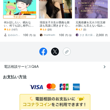
予約受付中
何か話したい、眠れな
現役女子大生が愚痴も雑
元風俗嬢＆元ホス狂主婦
い、何でも話し相手にな
談も気楽に聞きます 心の
が誰にも言えない悩み聴
ります おしゃべりに【理
モヤモヤ吐き出してくだ
きます 不倫・レス・性
5.0
(107)
5.0
(25)
4.7
(3)
由】なんて窮屈です(*Ü*)
さい♡
癖・ホストへの依存な
100
100
2,000
ど、メンヘラ長文も大歓
あゆみの☆あなたを応援・肯定し隊
rinariinarin
さき 夜の保健室
円
/分
円
/分
円
迎
電話相談サービスQ&A
お支払い方法