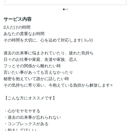
サービス内容
2人だけの時間

あなたの貴重なお時間

その時間を大切に、心を込めて対応します(⁠ ⁠ꈍ⁠ᴗ⁠ꈍ⁠)

過去の出来事に悩まされていたり、疲れた気持ち

日々のお仕事や家庭、友達や家族、恋人

フッとその関係から離れたい時

言いたい事があっても言えなかったり

秘密を抱えていて誰かに話したい時

その気持ちに寄り添い、今抱えている負担から解放します⭐️

【こんな方にオススメです】

・心がモヤモヤする

・過去の出来事が忘れられない

・コンプレックスがある

・励ましてほしい
