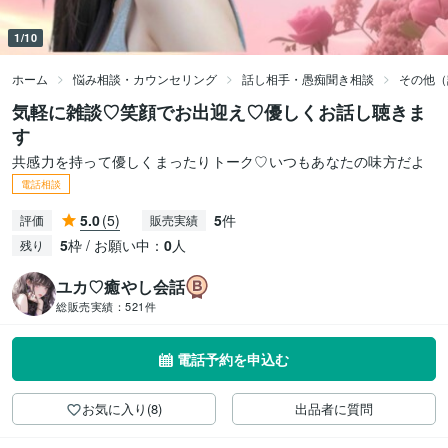
1/10
ホーム
悩み相談・カウンセリング
話し相手・愚痴聞き相談
その他（
気軽に雑談♡笑顔でお出迎え♡優しくお話し聴きま
す
共感力を持って優しくまったりトーク♡いつもあなたの味方だよ
電話相談
5.0
(5)
5
件
評価
販売実績
5
枠 / お願い中：
0
人
残り
ユカ♡癒やし会話
総販売実績：
521件
電話予約を申込む
お気に入り(8)
出品者に質問