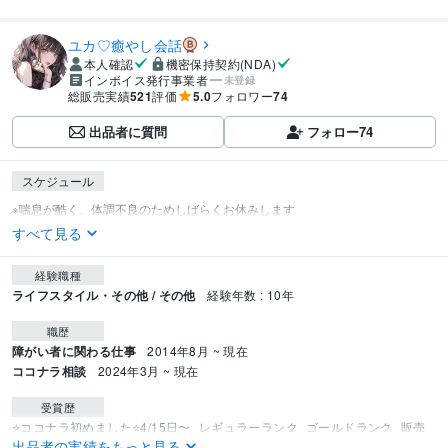
ユカ♡癒やし会話
本人確認
機密保持契約(NDA)
インボイス発行事業者
未登録
総販売実績
521
評価
5.0
フォロワー
74
出品者に質問
フォロー
74
スケジュール
すべて見る
経験職種
ライフスタイル・その他 / その他
経験年数 : 10年
職歴
障がい者に関わる仕事
2014年8月 ~ 現在
ココナラ相談
2024年3月 ~ 現在
受賞歴
⭐ココナラ初めました⭐4/15日〜
レギュラーランク
ゴールドランク
販売
出品者の実績をもっと見る
実績100件達成⭐
プラチナランク
販売実績300件達成⭐️