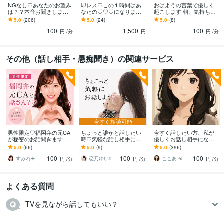
NGなし♡あなたのお望み
即レス♡この１時間はあ
おはようの言葉で優しく
は？？本音お聞きします
なたの♡♡♡になります
起こします 朝、気持ちよ
癒やしボイスで耳、心を
NGなし♡彼女/なりきりチ
く起きて１日のモチベー
5.0
(206)
5.0
(24)
5.0
(8)
満足♡雑談/愚痴/秘密/相
ャット/シチュエーション/
ションを上げましょう♪
100
1,500
100
談/モヤモヤ
友達
円
/分
円
円
/分
その他（話し相手・愚痴聞き）の関連サービス
今すぐ相談可能
男性限定♡福岡弁の元CA
ちょっと誰かと話したい
今すぐ話したい方、私が
が秘密のお話聞きます 雑
時♡気軽な話し相手にな
優しくお話し相手になり
談・趣味・恋愛・性の悩
ります はじめての方も安
ます あなたの心にそっと
5.0
(66)
5.0
(9)
5.0
(396)
みなど…な〜んでも聞く
心♡1分から優しくお話を
寄り添う時間を届けます
100
100
100
けんね！
お聴きします♡
すみれ✈️福岡弁の元CA
恋乃ゆいʕᵔᴥᵔʔ♡
ここあ ❀ぽかぽか相談室❀
円
/分
円
/分
円
/分
よくある質問
TVを見ながら話してもいい？