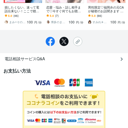
損したくない、迷って電
恋愛・悩み・話し相手ま
男性限定♡福岡弁の元CA
話出来ない！ここで聴き
で♡今すぐ何でもお聴き
が秘密のお話聞きます 雑
ます ニコニコ、シクシ
します 今すぐ誰かと話し
談・趣味・恋愛・性の悩
5.0
(46)
5.0
(7)
5.0
(66)
ク、ざわざわ、もやも
たいあなたのために、24
みなど…な〜んでも聞く
100
100
100
や、うきうき♡何でもGO
時間待機中！５分でも
けんね！
まみ⭐そのま～んまのあなたでお帰りなさい
博多のまろん✤あなたの心がほどける時間✨
すみれ✈️福岡弁の元CA
円
/分
円
/分
円
/分
電話相談サービスQ&A
お支払い方法