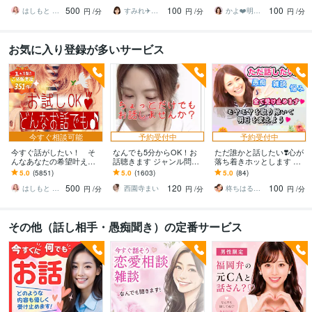
刻な悩みまで☆何でも打
みなど…な〜んでも聞く
ヤモヤ/ストレス/焦り/感情
500
100
100
ち明けてください。
けんね！
爆発/本音
はしもと ゆっこ♡救急こころの相談室
すみれ✈️福岡弁の元CA
かよ❤️明日が少し楽しみになる場所
円
/分
円
/分
円
/分
お気に入り登録が多いサービス
今すぐ相談可能
予約受付中
予約受付中
今すぐ話がしたい！ そ
なんでも5分からOK！お
ただ誰かと話したい❣️心が
んなあなたの希望叶えま
話聴きます ジャンル問わ
落ち着きホッとします い
す 今日あったことから深
ずただちょっとだけ誰か
ますぐ話す/雑談/愚痴/何で
5.0
(5851)
5.0
(1603)
5.0
(84)
刻な悩みまで☆何でも打
と話したい人待ってます♪
も/結婚/恋愛/悩み/繊細
500
120
100
ち明けてください。
はしもと ゆっこ♡救急こころの相談室
西園寺まい
柊ちはる❤️主婦のお悩み相談Room❤️
円
/分
円
/分
円
/分
その他（話し相手・愚痴聞き）の定番サービス