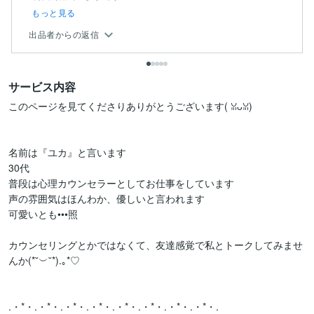
もっと見る
出品者からの返信
サービス内容
このページを見てくださりありがとうございます(⁠ ⁠ꈍ⁠ᴗ⁠ꈍ⁠)

名前は『ユカ』と言います

30代

普段は心理カウンセラーとしてお仕事をしています

声の雰囲気はほんわか、優しいと言われます

可愛いとも•••照

カウンセリングとかではなくて、友達感覚で私とトーク⁠してみませ
んか(⁠*⁠˘⁠︶⁠˘⁠*⁠)⁠.⁠｡⁠*⁠♡

.・*・.・*・.・*・.・*・.・*・.・*・.・*・.・*・.
