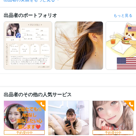
資格・検定
出品者のポートフォリオ
もっと見る
メンタル心理カウンセラー
取得年 : 2013年
食品衛生管理者
取得年 : 2016年
ビジネス・クリエイティブツール
Excel:6年
Word:6年
弥生会計:0年
得意分野
悩み相談・カウンセリング
NGなしで心のモヤモヤ解消します♡
おはよう
の言葉で優しく起こします♡
ネガティブ全開！？全力で受け止めます
女
友達/彼女になってチャットします
即レス♡あなたの♡♡♡になります
趣
味/こだわり/フェチお話し聴きます
悩み相談・カウンセリング
鬱/双極性/発達障害お話し聞きます
出品者のその他の人気サービス
予約受付中
予約受付中