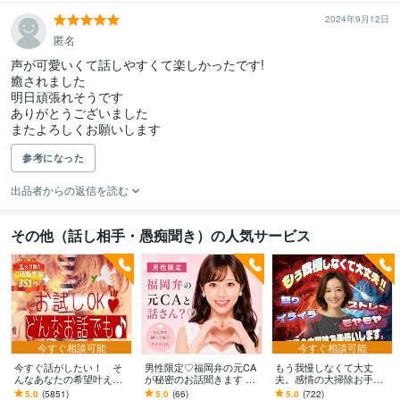
2024年9月12日
匿名
声が可愛いくて話しやすくて楽しかったです!

癒されました

明日頑張れそうです

ありがとうございました

参考になった
出品者からの返信を読む
その他（話し相手・愚痴聞き）の人気サービス
今すぐ相談可能
今すぐ相談可能
今すぐ話がしたい！ そ
男性限定♡福岡弁の元CA
もう我慢しなくて大丈
んなあなたの希望叶えま
が秘密のお話聞きます 雑
夫。感情の大掃除お手伝
す 今日あったことから深
談・趣味・恋愛・性の悩
いします 怒り/イライラ/モ
5.0
(5851)
5.0
(66)
5.0
(722)