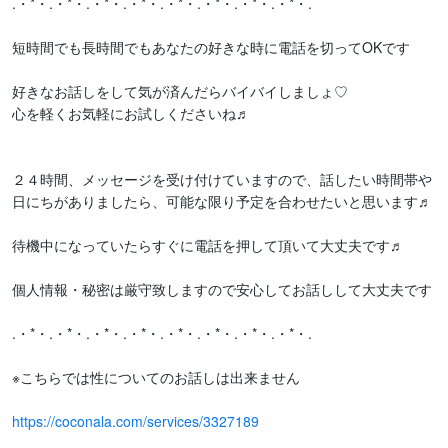
.・*・.・*・.・*・.・*・.・*・.・*・.・*・.・*・.

短時間でも長時間でもあなたの好きな時に電話を切ってOKです

好きなお話しをして気が済んだらバイバイしましょ♡

心を軽くお気軽にお試しくださいね♬

２４時間、メッセージを受け付けていますので、話したい時間帯や
日にちがありましたら、可能な限り予定を合わせたいと思います♬

待機中になっていたらすぐに電話を押して頂いて大丈夫です♬

個人情報・秘密は厳守致しますので安心してお話しして大丈夫です

.・*・.・*・.・*・.・*・.・*・.・*・.・*・.・*・.

※こちらでは性についてのお話しは出来ません

https://coconala.com/services/3327189