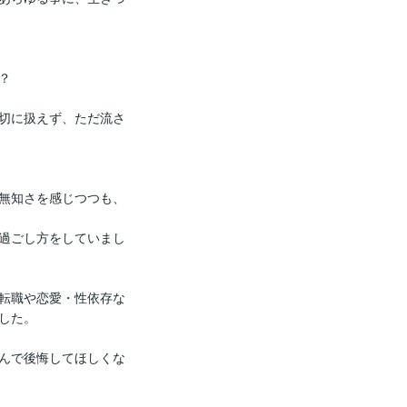


切に扱えず、ただ流さ
無知さを感じつつも、
過ごし方をしていまし
転職や恋愛・性依存な
た。

んで後悔してほしくな