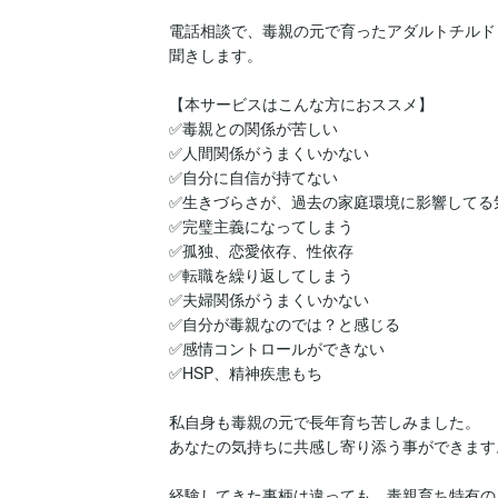
電話相談で、毒親の元で育ったアダルトチルド
聞きします。

【本サービスはこんな方におススメ】

✅毒親との関係が苦しい

✅人間関係がうまくいかない

✅自分に自信が持てない

✅生きづらさが、過去の家庭環境に影響してる気
✅完璧主義になってしまう

✅孤独、恋愛依存、性依存

✅転職を繰り返してしまう

✅夫婦関係がうまくいかない

✅自分が毒親なのでは？と感じる

✅感情コントロールができない

✅HSP、精神疾患もち

私自身も毒親の元で長年育ち苦しみました。

あなたの気持ちに共感し寄り添う事ができます。
経験してきた事柄は違っても、毒親育ち特有の