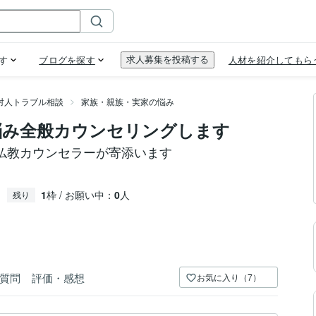
対人トラブル相談
家族・親族・実家の悩み
悩み全般カウンセリングします
仏教カウンセラーが寄添います
1
枠 / お願い中：
0
人
残り
質問
評価・感想
お気に入り（7）