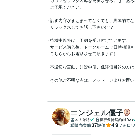
　カウンセリング内容を充実させるには、ある
　ご了承ください。

・話す内容がまとまってなくても、具体的でな
　リラックスしてお話し下さい(^^♪

・待機中以外は、予約を受け付けています。

（サービス購入後、トークルームで日時相談さ
　こちらからお電話させて頂きます）

・不適切な言動、誹謗中傷、低評価目的の方は
・その他ご不明な点は、メッセージよりお問い
エンジェル優子
本人確認
機密保持契約(NDA)
37
4.9
総販売実績
評価
フォロ