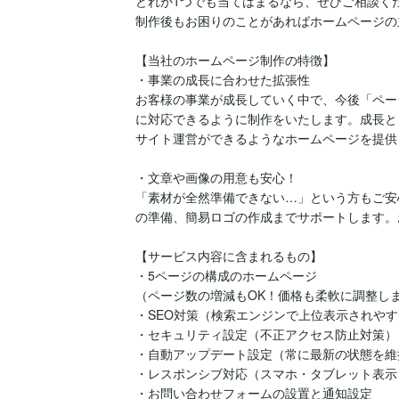
どれか1つでも当てはまるなら、ぜひご相談く
制作後もお困りのことがあればホームページの
【当社のホームページ制作の特徴】

・事業の成長に合わせた拡張性

お客様の事業が成長していく中で、今後「ペー
に対応できるように制作をいたします。成長と
サイト運営ができるようなホームページを提供
・文章や画像の用意も安心！

「素材が全然準備できない…」という方もご安
の準備、簡易ロゴの作成までサポートします。
【サービス内容に含まれるもの】

・5ページの構成のホームページ

（ページ数の増減もOK！価格も柔軟に調整しま
・SEO対策（検索エンジンで上位表示されやす
・セキュリティ設定（不正アクセス防止対策）

・自動アップデート設定（常に最新の状態を維持
・レスポンシブ対応（スマホ・タブレット表示
・お問い合わせフォームの設置と通知設定
