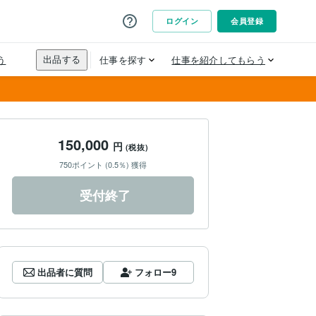
150,000
円
(税抜)
750ポイント (0.5％) 獲得
受付終了
出品者に質問
フォロー
9