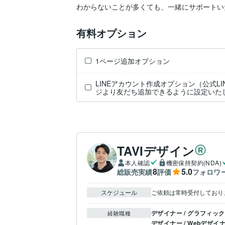
わからないことが多くても、一緒にサポートい
有料オプション
1ページ追加オプション
LINEアカウント作成オプション（公式L
ジより友だち追加できるように設定いた
TAVIデザイン
本人確認
機密保持契約(NDA)
8
5.0
総販売実績
評価
フォロワ
スケジュール
ご依頼は常時受付しており
デザイナー / グラフィッ
経験職種
デザイナー / Webデザイ