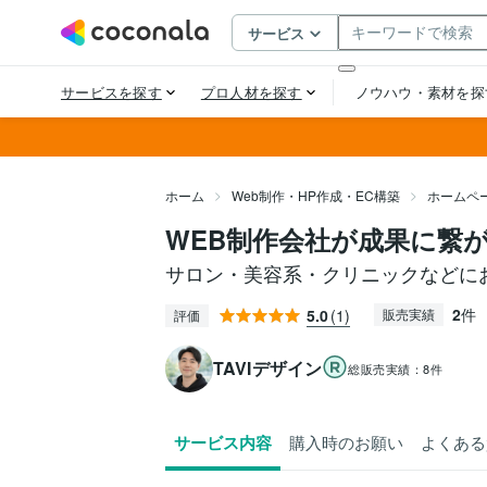
ホーム
Web制作・HP作成・EC構築
ホームペ
WEB制作会社が成果に繋
サロン・美容系・クリニックなどに
2
件
5.0
(1)
販売実績
評価
TAVIデザイン
総販売実績：
8件
サービス内容
購入時のお願い
よくある