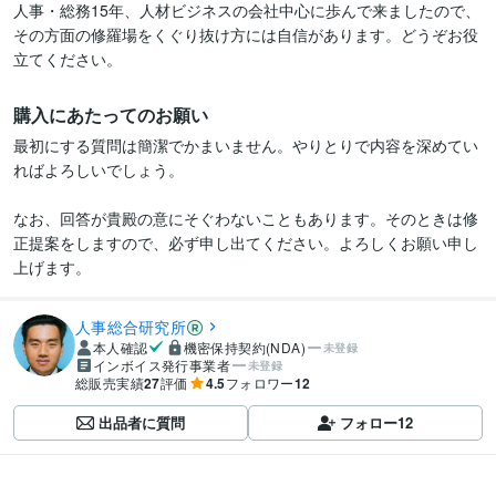
人事・総務15年、人材ビジネスの会社中心に歩んで来ましたので、
その方面の修羅場をくぐり抜け方には自信があります。どうぞお役
立てください。
購入にあたってのお願い
最初にする質問は簡潔でかまいません。やりとりで内容を深めてい
ればよろしいでしょう。

なお、回答が貴殿の意にそぐわないこともあります。そのときは修
正提案をしますので、必ず申し出てください。よろしくお願い申し
上げます。
人事総合研究所
本人確認
機密保持契約(NDA)
未登録
インボイス発行事業者
未登録
総販売実績
27
評価
4.5
フォロワー
12
出品者に質問
フォロー
12