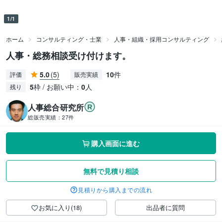
1/1
ホーム
コンサルティング・士業
人事・組織・採用コンサルティング
人事・総務相談受け付けます。
5.0
(5)
10
件
評価
販売実績
5
枠 / お願い中：
0
人
残り
人事総合研究所
総販売実績：
27件
購入画面に進む
無料で見積り相談
見積りから購入までの流れ
お気に入り(18)
出品者に質問