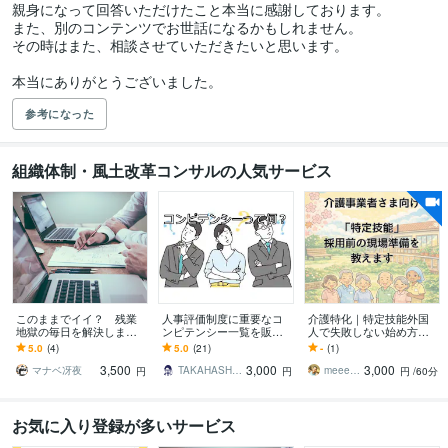
親身になって回答いただけたこと本当に感謝しております。

また、別のコンテンツでお世話になるかもしれません。

その時はまた、相談させていただきたいと思います。

本当にありがとうございました。
参考になった
組織体制・風土改革コンサルの人気サービス
このままでイイ？ 残業
人事評価制度に重要なコ
介護特化｜特定技能外国
地獄の毎日を解決します
ンピテンシー一覧を販売
人で失敗しない始め方教
DM相談からでもOK！ま
します 人事評価制度を構
えます 外国人の活躍は事
5.0
(4)
5.0
(21)
-
(1)
とまらない現状も的確に
築したい方へ！大変重要
前準備で決まります！今
3,500
3,000
3,000
読み解きます
な項目です！
から現場を整えましょう
マナベ冴夜
TAKAHASHI0000
meeet310
円
円
円
/60分
お気に入り登録が多いサービス