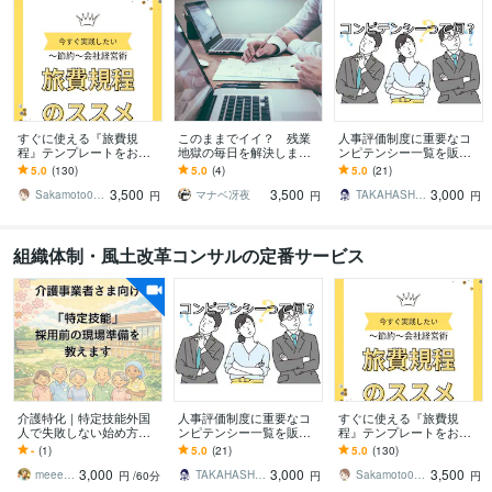
すぐに使える『旅費規
このままでイイ？ 残業
人事評価制度に重要なコ
程』テンプレートをお渡
地獄の毎日を解決します
ンピテンシー一覧を販売
しします 効果的な経費削
DM相談からでもOK！ま
します 人事評価制度を構
5.0
(130)
5.0
(4)
5.0
(21)
減に取り組めます
とまらない現状も的確に
築したい方へ！大変重要
3,500
3,500
3,000
読み解きます
な項目です！
Sakamoto0818
マナベ冴夜
TAKAHASHI0000
円
円
円
組織体制・風土改革コンサルの定番サービス
介護特化｜特定技能外国
人事評価制度に重要なコ
すぐに使える『旅費規
人で失敗しない始め方教
ンピテンシー一覧を販売
程』テンプレートをお渡
えます 外国人の活躍は事
します 人事評価制度を構
しします 効果的な経費削
-
(1)
5.0
(21)
5.0
(130)
前準備で決まります！今
築したい方へ！大変重要
減に取り組めます
3,000
3,000
3,500
から現場を整えましょう
な項目です！
meeet310
TAKAHASHI0000
Sakamoto0818
円
/60分
円
円