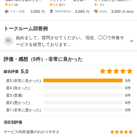
DM相談からでもOK！ま
します 人事評価制度を構
えます 外国人の活躍は事
5.0
(4)
5.0
(21)
-
(1)
とまらない現状も的確に
築したい方へ！大変重要
前準備で決まります！今
3,500
3,000
3,000
読み解きます
な項目です！
から現場を整えましょう
マナベ冴夜
TAKAHASHI0000
meeet310
円
円
円
/60分
トークルーム回答例
始めまして。質問させてください。 現在、◯◯で外食サ
ービスを経営しております...
評価・感想（5件）- 非常に良かった
5.0
総合評価
星5 (非常に良かった)
5件
星4 (良かった)
0件
星3 (普通)
0件
星2 (悪かった)
0件
星1 (非常に悪かった)
0件
項目別評価
サービス内容/提案のわかりやすさ