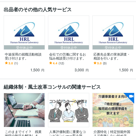
出品者のその他の人気サービス
受付休止中
受付休止中
受付休止中
中途採用の就職活動相談
会社での労働に関するお
応募先企業の実体調査・
受け付けます。
悩み相談受け付けます。
相談を行います。
3.0
(1)
4.4
(12)
5.0
(3)
1,500
3,000
1,500
円
円
円
組織体制・風土改革コンサルの関連サービス
このままでイイ？ 残業
人事評価制度に重要なコ
介護特化｜特定技能外国
地獄の毎日を解決します
ンピテンシー一覧を販売
人で失敗しない始め方教