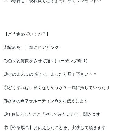
→→傾聴も、現状良くなるように導くプレゼント♡

【どう進めていくか？】

①悩みを、丁寧にヒアリング

②色々と質問をさせて頂く(コーチング寄り)

③そのまんまの感じで、まったり居て下さい＾＾

④どうすれば、良くなりそうか？一緒に探していったり

⑤さきの☘️幸せルーティン☘️をお伝えします

⑥↑お伝えしたこと「やってみたいか？」聞きます

⑦【やる場合】お伝えしたことを、実践して頂きます
