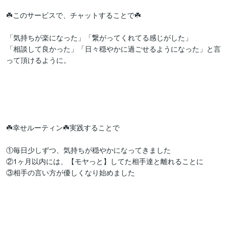
☘️このサービスで、チャットすることで☘️

「気持ちが楽になった」「繋がってくれてる感じがした」

「相談して良かった」「日々穏やかに過ごせるようになった」と言
って頂けるように。

☘️幸せルーティン☘️実践することで

①毎日少しずつ、気持ちが穏やかになってきました

②1ヶ月以内には、【モヤっと】してた相手達と離れることに

③相手の言い方が優しくなり始めました
