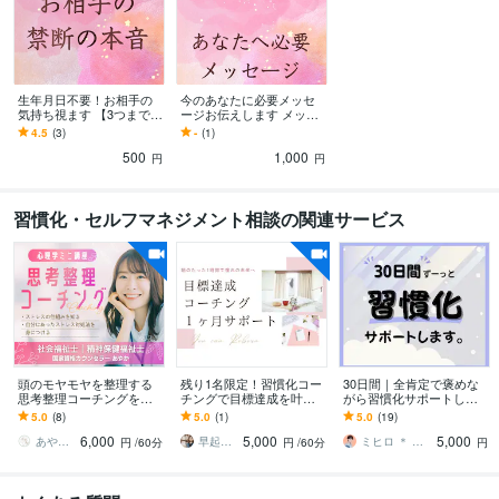
生年月日不要！お相手の
今のあなたに必要メッセ
気持ち視ます 【3つまで鑑
ージお伝えします メッセ
定ok】24時間以内回答！
ージあるなら欲しい⭐️スッ
4.5
(3)
-
(1)
前向きになるよう伝える
キリしたい、励まされた
500
1,000
い
円
円
習慣化・セルフマネジメント相談の関連サービス
頭のモヤモヤを整理する
残り1名限定！習慣化コー
30日間｜全肯定で褒めな
思考整理コーチングをし
チングで目標達成を叶え
がら習慣化サポートしま
ます ストレスの仕組みを
ます あなたに合った習慣
す 続かなかったことも、
5.0
(8)
5.0
(1)
5.0
(19)
理解しながら 自分に合う
作りで1ヶ月間徹底サポー
「毎日褒められる」な
6,000
5,000
5,000
対処法を整理します
ト！
ら、きっと続く。
あやか｜キャリアと自己理解コーチ
早起きコーチReBorn りぼん
ミヒロ ＊ 全受容で受けとめる
円
/60分
円
/60分
円