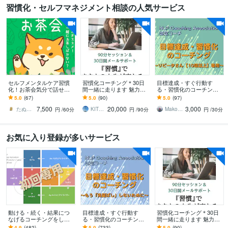
習慣化・セルフマネジメント相談の人気サービス
セルフメンタルケア習慣
習慣化コーチング＊30日
目標達成・すぐ行動す
化！お茶会気分で話せま
間一緒に走ります 魅力発
る・習慣化のコーチング
す やさしい「たぬき」
見セッション(90分)×30日
をします リピータさん（1
5.0
(67)
5.0
(90)
5.0
(97)
が、不思議な癒し空間で
間のメッセージサポート
0回目〜）専用
7,500
20,000
3,000
「あなた」と戯れる。
たぬき／あなたの味方につきます
KITRI（キトリ）
Makoto Mishina（三品 誠）
円
/60分
円
/90分
円
/30分
お気に入り登録が多いサービス
動ける・続く・結果につ
目標達成・すぐ行動す
習慣化コーチング＊30日
なげるコーチングをしま
る・習慣化のコーチング
間一緒に走ります 魅力発
す ライフコーチ・行動支
をします ライフコーチ・
見セッション(90分)×30日
4.9
(482)
5.0
(733)
5.0
(90)