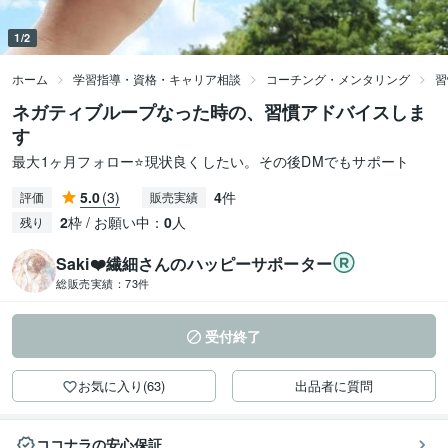
1/2
ホーム
学習指導・資格・キャリア相談
コーチング・メンタリング
習
ネガティブループなった時の、習慣アドバイスしま
す
最大1ヶ月フォロー⭐️現状良くしたい。その後DMでもサポート
5.0
(3)
4
件
評価
販売実績
2
枠 / お願い中：
0
人
残り
Saki❤️繊細さんのハッピーサポーター
総販売実績：
73件
受付終了
お気に入り(63)
出品者に質問
ココナラの安心保証