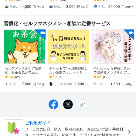
援と伴走・習慣化【初回
エグゼクティブコーチン
間のメッセージサポート
4,000
3,000
20,000
専用】
グ・すぐやる【２回
Makoto Mishina（三品 誠）
Makoto Mishina（三品 誠）
KITRI（キトリ）
円
/60分
円
/30分
円
/90分
目〜】
習慣化・セルフマネジメント相談の定番サービス
セルフメンタルケア習慣
チャットで1ヶ月間継続し
辛い日々から解放♡自分
化！お茶会気分で話せま
たい習慣のサポートをし
で出来るメンタルケア教
す やさしい「たぬき」
ます 1日50円の自己投
えます 心穏やかになり内
5.0
(67)
5.0
(7)
4.5
(2)
が、不思議な癒し空間で
資！習慣化達成へ伴走す
側から整う習慣♪本来の自
7,500
1,500
1,500
「あなた」と戯れる。
る仲間になります！
分の人生を取り戻す！
たぬき／あなたの味方につきます
しじみ shijimi
りんどうの花❀心を整えるパートナー
円
/60分
円
円
/60分
ご利用ガイド
サービスの出品、購入、取引の流れ、お支払い方法・手数料
や、ココナラを安心・安全に使って頂くための制度やマナー