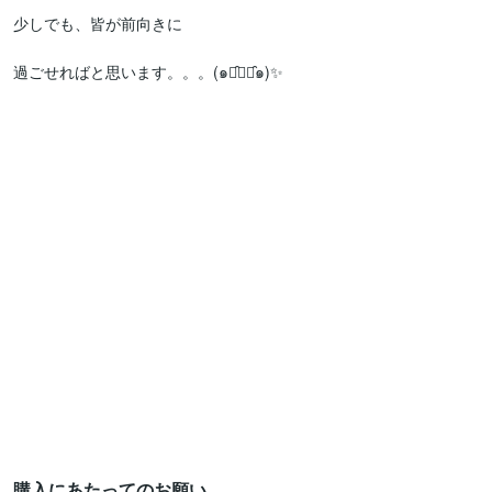
少しでも、皆が前向きに

過ごせればと思います。。。(๑･̑◡･̑๑)✨

購入にあたってのお願い