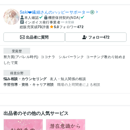
Saki❤️繊細さんのハッピーサポーター
本人確認
機密保持契約(NDA)
インボイス発行事業者
未登録
総販売実績
73
評価
5.0
フォロワー
472
出品者に質問
フォロー
472
受賞歴
努力賞(アパレル時代)
ココナラ　シルバーランク
コーチング教わり始めま
したで賞
得意分野
悩み相談・カウンセリング
友人・知人関係の相談
学習指導・資格・キャリア相談
職場の上司関連による相談
出品者のその他の人気サービス