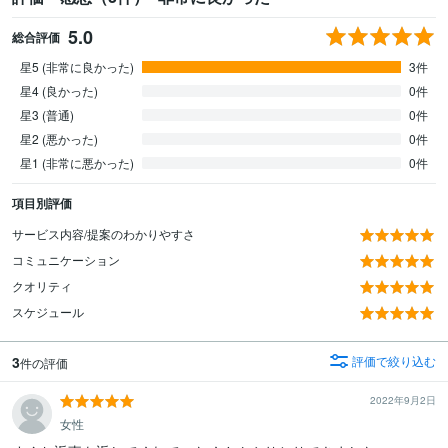
5.0
総合評価
星5 (非常に良かった)
3件
星4 (良かった)
0件
星3 (普通)
0件
星2 (悪かった)
0件
星1 (非常に悪かった)
0件
項目別評価
サービス内容/提案のわかりやすさ
コミュニケーション
クオリティ
スケジュール
3
評価で絞り込む
件の評価
2022年9月2日
女性