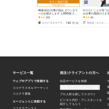
今すぐ相談可能
予約受付中
職場/会社/仕事の悩み カウンセラ
やりたいことが見つ
ーがお聴きします 人間関係/スト
お仕事の相談のります
レス/愚痴/転職/パワハラ/セクハ
当の私が自分らしい
4.8
(32)
5.0
(6)
ラ/トラブル
けるお手伝いします
140
みやび 生き方デザイナー
美緑花～みりか～☘️癒しと安心の拠り所
円
/分