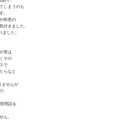
てしまうのも

。

が疾患の

気付きました。

れました。

実は

その

で

たらなと

ませんが



世間話を

ん。
