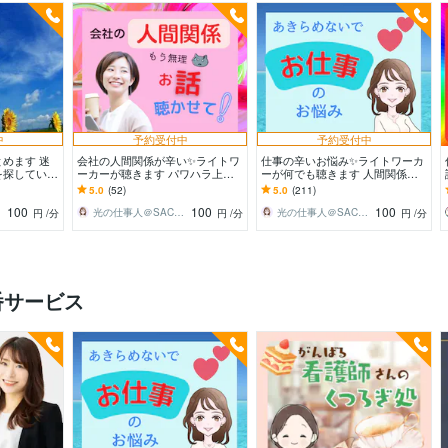
中
予約受付中
予約受付中
めます 迷
会社の人間関係が辛い✨️ライトワ
仕事の辛いお悩み✨️ライトワーカ
を探している
ーカーが聴きます パワハラ上
ーが何でも聴きます 人間関係・
司・意地悪な同僚・仲間外れ・無
仕事のミス・ハラスメント・転
5.0
(52)
5.0
(211)
視・無関心・いじめ
職・キャリア・ブラック
100
100
100
光の仕事人＠SACHIKO
光の仕事人＠SACHIKO
円
/分
円
/分
円
/分
番サービス