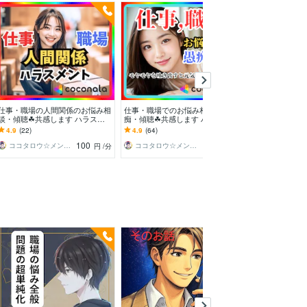
仕事・職場の人間関係のお悩み相
仕事・職場でのお悩み相談・愚
出勤したくない⭐
談・傾聴☘共感します ハラスメ
痴・傾聴☘共感します ハラスメ
人事の長が聞き
ント・パワハラ・モラハラ・セク
ント・モラハラ ・パワハラ・セ
ワハラ・セクハ
4.9
(22)
4.9
(64)
5.0
(32)
ハラ・マウント・嫉妬
クハラ・マウント・嫉妬
いた心を癒しま
100
100
ココタロウ☆メンタルレリーブ
ココタロウ☆メンタルレリーブ
円
/分
円
/分