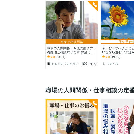
今すぐ相談可能
予約受付
職場の人間関係・今後の働き方・
今、どうすべきかまと
愚痴他ご相談承ります お金に関
いながら進むべき道
する悩み・転職・職場の悩みなど
方へ
5.0
(4851)
5.0
(2895)
お伺い致します
100
ヒロ☆カウンセリング＆コンサルティング
ツカハラ
円
/分
職場の人間関係・仕事相談の定