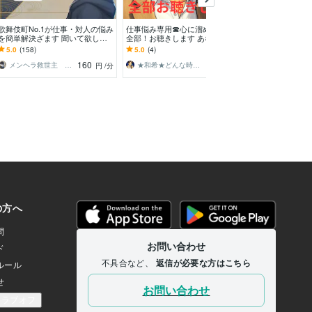
予約
歌舞伎町No.1が仕事・対人の悩み
仕事悩み専用☎心に溜めている事
派遣会社の営業
を簡単解決ざます 聞いて欲しい
全部！お聴きします あなたの気
相談窓口を開設
だけOK！まとまってなくてもO
持ちを落ち着かせるHEART STAT
けるくらいなら
5.0
(158)
5.0
(4)
5.0
(1)
K！
ION
みませんか？
160
100
メンヘラ救世主 えの
★和希★どんな時も優しく受け止める
円
/分
円
/分