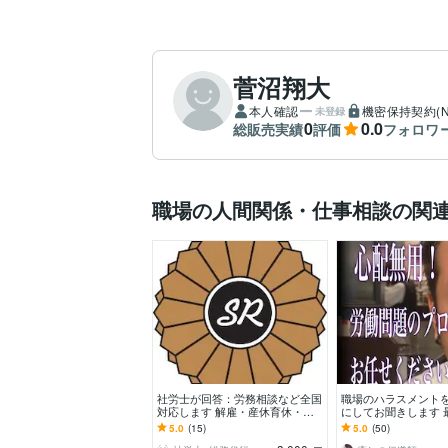
菅沼翔大
本人確認
機密保持契約(N
未登録
0
0.0
総販売実績
評価
フォロワ
職場の人間関係・仕事相談の関
社労士が回答：労務相談など全国
職場のハラスメント
対応します 解雇・産休育休・残
にしてお聞きします 
業代・障害年金など
談に乗って来た元労
5.0
(15)
5.0
(50)
アドバイスします☆