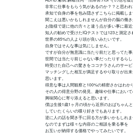
非常に仕事をもらう気があるのか？？と思われ
承知で自身の事を包み隠さずこちらに掲載します
聞こえは悪いかもしれませんが自分の脳の働き
お陰様で逆に他の方々と違う点が多い事に最近
知人の勧めで受けたIQテストでは123と測定さ
世界の85%の人より頭が良いみたいです。

自身ではそんな事は気にしません。

ですが自分が無意識に当たり前だと思ってた事が
世間では当たり前じゃない事だったりするらしく
時受けた自己への驚きをココナラさんのサービス
マッチングした相互が満足するやり取りが出来
思います。

得意な事は人間観察と100%の精密さかはわかり
その人の得意分野の発見、趣味や仕事においての
興味関心に寄り添えると思います。

僕は生後1歳1ヶ月の頃から近所のおばちゃんと
していたくらいの喋り好きでもあります。

逆に人の話を聞き手に回る方が多いかもしれませ
なのでまずは様々な内容のご相談を乗る事を

お互いが納得する価格でやってみたいです。
