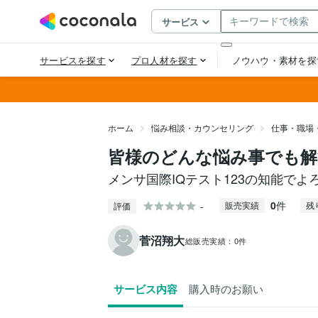
ホーム
悩み相談・カウンセリング
仕事・職場
皆様のどんな悩み事でも解
メンサ国際IQテスト123の知能で
0
件
-
販売実績
残
評価
菅沼翔大
総販売実績：
0件
サービス内容
購入時のお願い