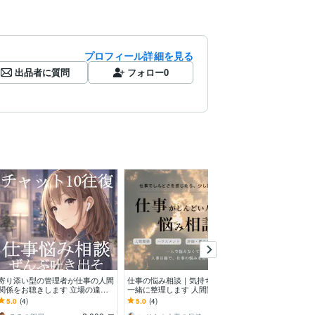
プロフィール詳細を見る
出品者に質問
フォロー
0
寄り添い型の管理者が仕事の人間
仕事の悩み相談｜気持ちと状況を
転職を考えてい
関係をお聴きします 立場の違い
一緒に整理します 人間関係・転
のお悩み聴きます
も分かるから、安心して話せる
職の迷いも｜現役人事が一緒に整
の看護部長が就
5.0
(4)
5.0
(4)
5.0
(6)
理します
添削をします