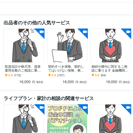
個人情報保護士
取得年 : 2008年
コンプライアンス・オフィサー認定
取得年 : 2008年
3級FP技能士
取得年 : 2007年
二種証券外務員
取得年 : 2007年
出品者のその他の人気サービス
一種証券外務員
取得年 : 2008年
生命保険募集人
取得年 : 2008年
損害保険募集人
取得年 : 2008年
ITパスポート
取得年 : 2023年
医薬情報担当者認定（MR認定）
取得年 : 2013年
ビジネス・クリエイティブツール
Word:20年
Excel:20年
PowerPoint:20年
投資信託や株式等、資産
契約すべき保険、契約し
相続や贈与に関するご相
運用全般のご相談に乗り
てはいけない保険、教え
談に乗ります 金融機関に
ます ちょっと待って！そ
ます 保険の“見直し”に行
相談すると、手数料の高
5.0
(172)
5.0
(157)
5.0
(54)
その他ツール
れ、本当に契約して大丈
くと、新たな保険を勧誘
いサービスを勧誘されま
保険の見直し:15年
資産運用コンサルティング:15年
16,000
16,000
16,000
夫!?
されます！
す！
円
/60分
円
/60分
円
/60分
相続対策コンサルティング:15年
NISA活用コンサルティング:10年
iDeCoの銘柄選び:15年
確定拠出年金（DC）の銘柄選び:15年
ライフプラン・家計の相談の関連サービス
得意分野
住まい・美容・生活相談
保険
iDeCo
確定拠出年金（DC）
投資信託
相
続
社会保険制度
金融・経済
不動産
NISA
保険
投資信託
iDeco
NISA
不動産
相続
社会保険制度
金融・経済
セカンドオピニオン
FP1級
資産運用・副業の相談
株
投資信託
NISA
債券
外貨預金
保険
iDeCo