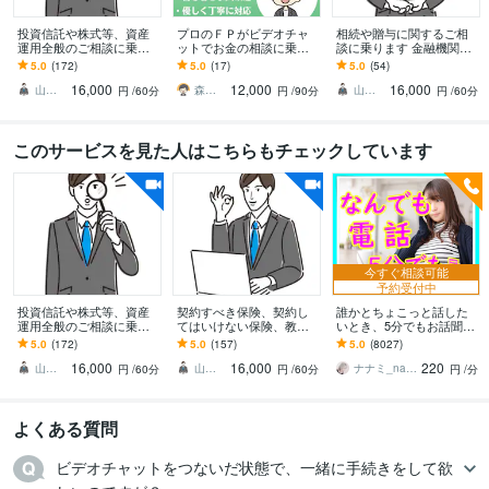
確定拠出年金（DC）
投資信託や株式等、資産
プロのＦＰがビデオチャ
相続や贈与に関するご相
株
投資信託
保険
債券
外貨預金
iDeco
NISA
確定拠出年金
預金
運用全般のご相談に乗り
ットでお金の相談に乗り
談に乗ります 金融機関に
FP1級
ます ちょっと待って！そ
ます 最高レビュー多数◎
相談すると、手数料の高
5.0
(172)
5.0
(17)
5.0
(54)
れ、本当に契約して大丈
初心者の方も大歓迎◎優
いサービスを勧誘されま
16,000
12,000
16,000
夫!?
学歴
しく丁寧に対応します
す！
山田ゆうき ＠お金のかかりつけ医
森田ケイ＠資産戦略ＦＰ
山田ゆうき ＠お金のかかりつけ医
円
/60分
円
/90分
円
/60分
地方国立大学
2005年3月 ~ 2009年2月
このサービスを見た人はこちらもチェックしています
語学力
英語
日常会話レベル
今すぐ相談可能
予約受付中
投資信託や株式等、資産
契約すべき保険、契約し
誰かとちょこっと話した
運用全般のご相談に乗り
てはいけない保険、教え
いとき、5分でもお話聞き
ます ちょっと待って！そ
ます 保険の“見直し”に行
ます 疲れた～、でもカウ
5.0
(172)
5.0
(157)
5.0
(8027)
れ、本当に契約して大丈
くと、新たな保険を勧誘
ンセリングじゃない、な
16,000
16,000
220
夫!?
されます！
んとなく雑談聞いて～
山田ゆうき ＠お金のかかりつけ医
山田ゆうき ＠お金のかかりつけ医
ナナミ_nanami
円
/60分
円
/60分
円
/分
よくある質問
ビデオチャットをつないだ状態で、一緒に手続きをして欲