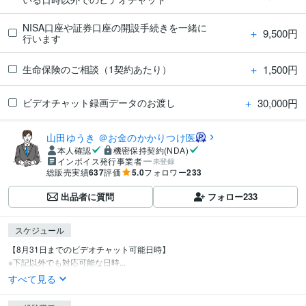
NISA口座や証券口座の開設手続きを一緒に
＋
9,500円
行います
＋
1,500円
生命保険のご相談（1契約あたり）
＋
30,000円
ビデオチャット録画データのお渡し
山田ゆうき ＠お金のかかりつけ医
本人確認
機密保持契約(NDA)
インボイス発行事業者
未登録
総販売実績
637
評価
5.0
フォロワー
233
出品者に質問
フォロー
233
スケジュール
【8月31日までのビデオチャット可能日時】

※下記以外でも対応可能な日時...
すべて見る