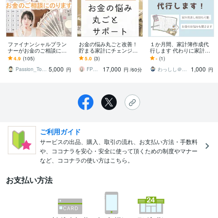
ファイナンシャルプラン
お金の悩み丸ごと改善！
１か月間、家計簿作成代
ナーがお金のご相談にの
貯まる家計にチェンジし
行します 代わりに家計簿
ります ライフプラン・資
ます お金の悩みも寄り添
作成＆お金の悩みに寄り
4.9
(105)
5.0
(3)
-
(1)
産運用・NISAなどイチか
い型の相談ならあなたら
添います！
5,000
17,000
1,000
らお教えします
しく貯まります
Passion_Tomy
FPこじか あや
わっしし＠節約×貯金で家計のお悩み解決
円
円
/60分
円
ご利用ガイド
サービスの出品、購入、取引の流れ、お支払い方法・手数料
や、ココナラを安心・安全に使って頂くための制度やマナー
など、ココナラの使い方はこちら。
お支払い方法