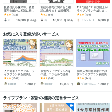
満枠対応中
投資信託や株式等、資産
相続や贈与に関するご相
FIRE済みFP1級技能士が
運用全般のご相談に乗り
談に乗ります 金融機関に
ライフプラン作成します
ます ちょっと待って！そ
相談すると、手数料の高
教育、老後資金からFIRE
5.0
(172)
5.0
(54)
5.0
(195)
れ、本当に契約して大丈
いサービスを勧誘されま
までお金の不安を解消し
16,000
16,000
6,000
夫!?
す！
たい方へ
山田ゆうき ＠お金のかかりつけ医
山田ゆうき ＠お金のかかりつけ医
ヤルシカ FIRE済1級FP技能士
円
/60分
円
/60分
円
お気に入り登録が多いサービス
入力簡単！エクセル・ラ
個別のライフプラン表を
簡単入力◎将来家計の試
イフプラン表を提供しま
作成、エクセルで提供し
算✨ライフプラン表提供し
す 今後のライフプラン
ます 住宅購入、NISA/iDe
ます 実績2060件プロFP監
4.9
(1562)
4.9
(369)
5.0
(541)
（マネープラン）をまじ
Co、働き方、老後資金な
修✨自分で作成できるエク
1,500
10,000
1,500
めに考えたい方へ
どの検討に
セル即日納品
excelcf
excelcf
プロFP㊗️2061件✨家計コンサル相談
円
円
円
ライフプラン・家計の相談の定番サービス