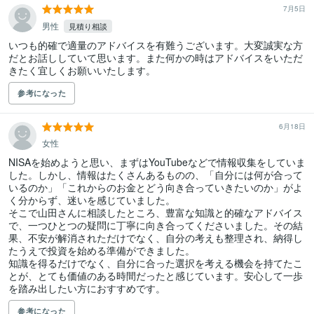
7月5日
男性
見積り相談
いつも的確で適量のアドバイスを有難うございます。大変誠実な方
だとお話ししていて思います。また何かの時はアドバイスをいただ
きたく宜しくお願いいたします。
参考になった
6月18日
女性
NISAを始めようと思い、まずはYouTubeなどで情報収集をしていま
した。しかし、情報はたくさんあるものの、「自分には何が合って
いるのか」「これからのお金とどう向き合っていきたいのか」がよ
く分からず、迷いを感じていました。

そこで山田さんに相談したところ、豊富な知識と的確なアドバイス
で、一つひとつの疑問に丁寧に向き合ってくださいました。その結
果、不安が解消されただけでなく、自分の考えも整理され、納得し
たうえで投資を始める準備ができました。

知識を得るだけでなく、自分に合った選択を考える機会を持てたこ
とが、とても価値のある時間だったと感じています。安心して一歩
を踏み出したい方におすすめです。
参考になった