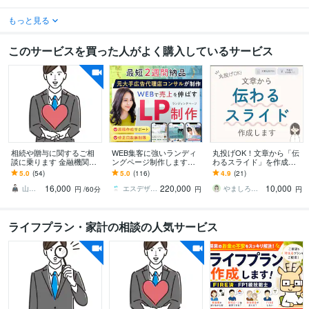
もっと見る
このサービスを買った人がよく購入しているサービス
相続や贈与に関するご相
WEB集客に強いランディ
丸投げOK！文章から「伝
談に乗ります 金融機関に
ングページ制作します
わるスライド」を作成し
相談すると、手数料の高
【公式PRO認定済】広告
ます 現役国語教員が要点
5.0
(54)
5.0
(116)
4.9
(21)
いサービスを勧誘されま
成果を最大化するLPを制
整理＆デザイン。伝わる
16,000
220,000
10,000
す！
作します
資料に整えます
山田ゆうき ＠お金のかかりつけ医
エスデザインマーケティング
やましろゆうこ（山城優子）｜現役国語教員
円
/60分
円
円
ライフプラン・家計の相談の人気サービス