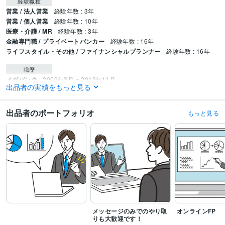
経験職種
営業 / 法人営業
経験年数 : 3年
営業 / 個人営業
経験年数 : 10年
医療・介護 / MR
経験年数 : 3年
金融専門職 / プライベートバンカー
経験年数 : 16年
ライフスタイル・その他 / ファイナンシャルプランナー
経験年数 : 16年
職歴
メガバンク
2009年3月 ~ 2013年11月
出品者の実績をもっと見る
外資系製薬会社
2013年12月 ~ 2015年11月
大手信託銀行
2015年12月 ~ 2021年2月
大手証券会社
2021年3月 ~ 2023年11月
出品者のポートフォリオ
もっと見る
ファイナンシャル・コンサルタント
2023年12月 ~ 現在
受賞歴
社長賞
社長賞
全店トップ表彰
全店トップ表彰
全店トップ表彰
社長賞
資格・検定
1級FP技能士
取得年 : 2018年
宅地建物取引士（旧 宅地建物取引主任者）
取得年 : 2007年
DCアドバイザー
取得年 : 2019年
相続診断士
取得年 : 2019年
メッセージのみでのやり取
オンラインFP
2級FP技能士
取得年 : 2008年
りも大歓迎です！