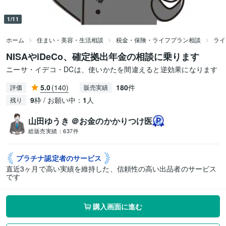
1/11
ホーム
住まい・美容・生活相談
税金・保険・ライフプラン相談
ライ
NISAやiDeCo、確定拠出年金の相談に乗ります
ニーサ・イデコ・DCは、使いかたを間違えると逆効果になります
5.0
(140)
180
件
評価
販売実績
9
枠 / お願い中：
1
人
残り
山田ゆうき ＠お金のかかりつけ医
総販売実績：
637件
プラチナ認定者の
サービス
直近3ヶ月で高い実績を維持した、信頼性の高い出品者のサービス
です
購入画面に進む