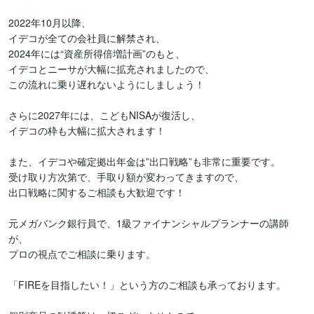
2022年10月以降、

イデコが全ての会社員に解禁され、

2024年には“資産所得倍増計画”のもと、

イデコとニーサが大幅に拡充されましたので、

この流れに乗り遅れないようにしましょう！

さらに2027年には、こどもNISAが復活し、

イデコの枠も大幅に拡大されます！

また、イデコや確定拠出年金は”出口戦略”も非常に重要です。

受け取り方次第で、手取り額が変わってきますので、

出口戦略に関するご相談も大歓迎です！

元メガバンク銀行員で、1級ファイナンシャルプランナーの講師
が、

プロの視点でご相談に乗ります。

「FIREを目指したい！」という方のご相談も承っております。
