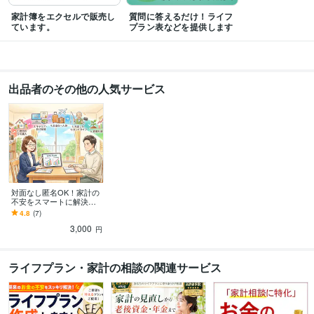
家計簿をエクセルで販売し
質問に答えるだけ！ライフ
ています。
プラン表などを提供します
出品者のその他の人気サービス
対面なし匿名OK！家計の
不安をスマートに解決し
ます Excelで簡単！あなた
4.8
(7)
だけのライフプラン作り
3,000
ます。★診断付
円
ライフプラン・家計の相談の関連サービス