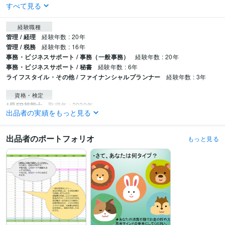
すべて見る
経験職種
管理 / 経理
経験年数 : 20年
管理 / 税務
経験年数 : 16年
事務・ビジネスサポート / 事務（一般事務）
経験年数 : 20年
事務・ビジネスサポート / 秘書
経験年数 : 6年
ライフスタイル・その他 / ファイナンシャルプランナー
経験年数 : 3年
資格・検定
1級FP技能士
取得年 : 2020年
出品者の実績をもっと見る
得意分野
住まい・美容・生活相談
ライフプラン作成★お金に対する不安を解消
出品者のポートフォリオ
もっと見る
FP
ライフプラン
家計簿
老後不安
家計相談
ビジネス代行・事務代行
記帳代行サービス
簿記
記帳代行
確定申告