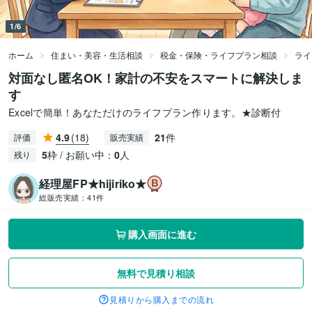
1/6
ホーム
住まい・美容・生活相談
税金・保険・ライフプラン相談
ライ
対面なし匿名OK！家計の不安をスマートに解決しま
す
Excelで簡単！あなただけのライフプラン作ります。★診断付
4.9
(18)
21
件
評価
販売実績
5
枠 / お願い中：
0
人
残り
経理屋FP★hijiriko★
総販売実績：
41件
購入画面に進む
無料で見積り相談
見積りから購入までの流れ