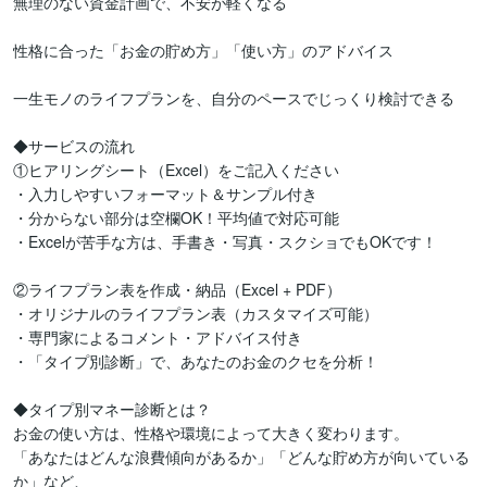
無理のない資金計画で、不安が軽くなる

性格に合った「お金の貯め方」「使い方」のアドバイス

一生モノのライフプランを、自分のペースでじっくり検討できる

◆サービスの流れ

①ヒアリングシート（Excel）をご記入ください

・入力しやすいフォーマット＆サンプル付き

・分からない部分は空欄OK！平均値で対応可能

・Excelが苦手な方は、手書き・写真・スクショでもOKです！

②ライフプラン表を作成・納品（Excel + PDF）

・オリジナルのライフプラン表（カスタマイズ可能）

・専門家によるコメント・アドバイス付き

・「タイプ別診断」で、あなたのお金のクセを分析！

◆タイプ別マネー診断とは？

お金の使い方は、性格や環境によって大きく変わります。

「あなたはどんな浪費傾向があるか」「どんな貯め方が向いている
か」など、
