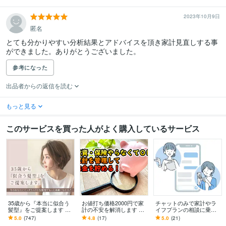
2023年10月9日
匿名
とても分かりやすい分析結果とアドバイスを頂き家計見直しする事
ができました。ありがとうございました。
参考になった
出品者からの返信を読む
もっと見る
このサービスを買った人がよく購入しているサービス
35歳から『本当に似合う
お値打ち価格2000円で家
チャットのみで家計やラ
髪型』をご提案します ☆
計の不安を解消します パ
イフプランの相談に乗り
美容師歴24年×顔分析・施
ートナーとの話し合いで
ます ～顔出し必要なし！
5.0
(747)
4.8
(17)
5.0
(21)
術実績40万人以上
困っている方もサポー
チャットでファイナンシ