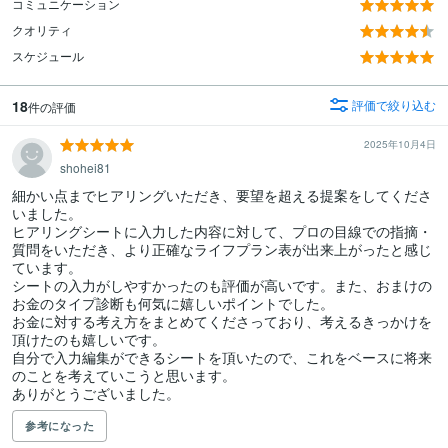
コミュニケーション
クオリティ
スケジュール
18
評価で絞り込む
件の評価
2025年10月4日
shohei81
細かい点までヒアリングいただき、要望を超える提案をしてくださ
いました。

ヒアリングシートに入力した内容に対して、プロの目線での指摘・
質問をいただき、より正確なライフプラン表が出来上がったと感じ
ています。

シートの入力がしやすかったのも評価が高いです。また、おまけの
お金のタイプ診断も何気に嬉しいポイントでした。

お金に対する考え方をまとめてくださっており、考えるきっかけを
頂けたのも嬉しいです。

自分で入力編集ができるシートを頂いたので、これをベースに将来
のことを考えていこうと思います。

ありがとうございました。
参考になった