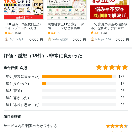
満枠対応中
FIRE済みFP1級技能士が
現役社労士FPが家計・保
FPが家庭のお金の悩みや
ライフプラン作成します
険・ローンなど相談承り
不安を解決します 家計相
教育、老後資金からFIRE
ます 三児ママFPと話す、
談に特化。お客様の生活
5.0
(195)
5.0
(8)
4.9
(105)
までお金の不安を解消し
やさしいお金の相談室
水準に合った改善案をお
6,000
5,000
5,000
たい方へ
こないます
ヤルシカ FIRE済1級FP技能士
Yui☆元国家公務員社労士・FP
tetuya_888
円
円
円
評価・感想（18件）- 非常に良かった
4.9
総合評価
星5 (非常に良かった)
17件
星4 (良かった)
1件
星3 (普通)
0件
星2 (悪かった)
0件
星1 (非常に悪かった)
0件
項目別評価
サービス内容/提案のわかりやすさ