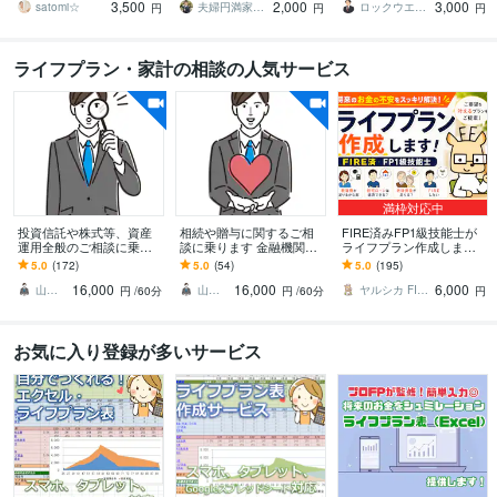
3,500
2,000
3,000
ト！
ャルプランナー相談～
satomi☆
夫婦円満家計サポーター FP山内
ロックウエーブFP事務所
円
円
円
ライフプラン・家計の相談の人気サービス
満枠対応中
投資信託や株式等、資産
相続や贈与に関するご相
FIRE済みFP1級技能士が
運用全般のご相談に乗り
談に乗ります 金融機関に
ライフプラン作成します
ます ちょっと待って！そ
相談すると、手数料の高
教育、老後資金からFIRE
5.0
(172)
5.0
(54)
5.0
(195)
れ、本当に契約して大丈
いサービスを勧誘されま
までお金の不安を解消し
16,000
16,000
6,000
夫!?
す！
たい方へ
山田ゆうき ＠お金のかかりつけ医
山田ゆうき ＠お金のかかりつけ医
ヤルシカ FIRE済1級FP技能士
円
/60分
円
/60分
円
お気に入り登録が多いサービス