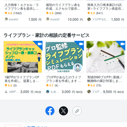
入力簡単！エクセル・ラ
個別のライフプラン表を
簡単入力◎将来家計の試
イフプラン表を提供しま
作成、エクセルで提供し
算✨ライフプラン表提供し
す 今後のライフプラン
ます 住宅購入、NISA/iDe
ます 実績2060件プロFP監
4.9
(1562)
4.9
(369)
5.0
(541)
（マネープラン）をまじ
Co、働き方、老後資金な
修✨自分で作成できるエク
1,500
10,000
1,500
めに考えたい方へ
どの検討に
セル即日納品
excelcf
excelcf
プロFP㊗️2061件✨家計コンサル相談
円
円
円
ライフプラン・家計の相談の定番サービス
1級FPがライフプランCF
プロFPがあなたのライフ
実績2060プロFP✨新婚／
表を作成し、提案します
プラン表を作成します プ
離婚時の家計対策します 3
キャッシュフロー表で将
ロ監修！ライフプランシ
0〜90分◎婚活相手収入、
5.0
(3)
4.7
(4)
5.0
(75)
来のお金の問題点を把
ミュレーション表【PDF
新婚家計管理、離婚後将
3,000
3,000
9,500
握、改善策を提案
でもらえる】
来設計など
u86FP事務所
お金の相談所｜ファイナンシャルプランナー
プロFP㊗️2061件✨家計コンサル相談
円
/30分
円
/60分
円
/60分