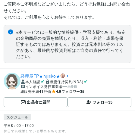
ご質問やご不明点などございましたら、どうぞお気軽にお問い合わ
せください。

それでは、ご利用を心よりお待ちしております。
※本サービスは一般的な情報提供・学習支援であり、特定
の金融商品の売買を勧誘したり、収入・利益・成果を保
証するものではありません。投資には元本割れ等のリス
クがあり、最終的な投資判断はご自身の責任で行ってく
ださい。
経理屋FP★hijiriko★
本人確認
機密保持契約(NDA)
インボイス発行事業者
未登録
総販売実績
41
評価
4.9
フォロワー
35
出品者に質問
フォロー
35
スケジュール
平日8：00～17:00

休日でも稼働している場合もあります。