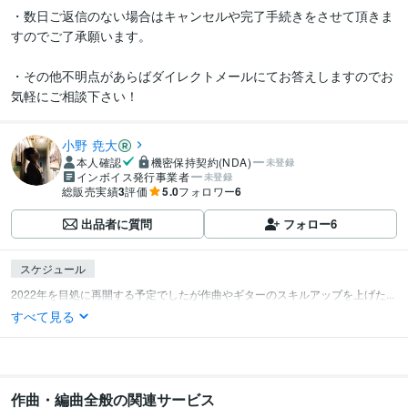
・数日ご返信のない場合はキャンセルや完了手続きをさせて頂きま
すのでご了承願います。

・その他不明点があらばダイレクトメールにてお答えしますのでお
気軽にご相談下さい！
小野 尭大
本人確認
機密保持契約(NDA)
未登録
インボイス発行事業者
未登録
総販売実績
3
評価
5.0
フォロワー
6
出品者に質問
フォロー
6
スケジュール
2022年を目処に再開する予定でしたが作曲やギターのスキルアップを上げた...
すべて見る
作曲・編曲全般の関連サービス