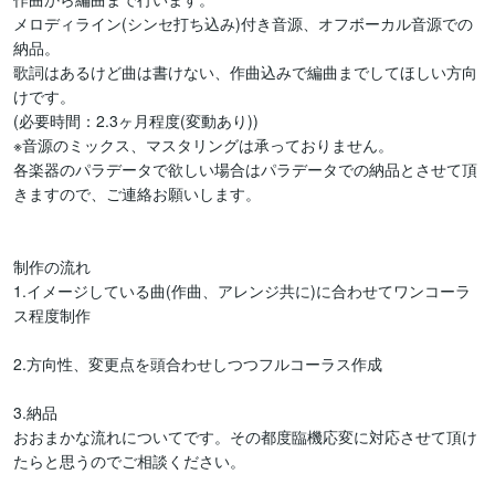
メロディライン(シンセ打ち込み)付き音源、オフボーカル音源での
納品。

歌詞はあるけど曲は書けない、作曲込みで編曲までしてほしい方向
けです。

(必要時間：2.3ヶ月程度(変動あり))

※音源のミックス、マスタリングは承っておりません。

各楽器のパラデータで欲しい場合はパラデータでの納品とさせて頂
きますので、ご連絡お願いします。

制作の流れ

1.イメージしている曲(作曲、アレンジ共に)に合わせてワンコーラ
ス程度制作

2.方向性、変更点を頭合わせしつつフルコーラス作成

3.納品

おおまかな流れについてです。その都度臨機応変に対応させて頂け
たらと思うのでご相談ください。