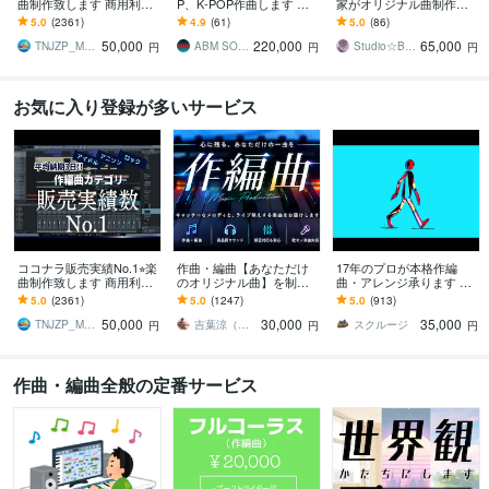
曲制作致します 商用利用
P、K-POP作曲します メ
家がオリジナル曲制作し
OK♫ リピーター多数の楽
ジャーレーベル同様、完
ます ☆丸投げOK！☆商業
5.0
(2361)
4.9
(61)
5.0
(86)
曲制作サービスです
全プロクオリティで製作
クオリティ☆作詞・作
50,000
220,000
65,000
します。
曲・編曲まで対応
TNJZP_MUSIC
ABM SOUND
Studio☆BooBee
円
円
円
お気に入り登録が多いサービス
ココナラ販売実績No.1⭐︎楽
作曲・編曲【あなただけ
17年のプロが本格作編
曲制作致します 商用利用
のオリジナル曲】を制作
曲・アレンジ承ります ク
OK♫ リピーター多数の楽
します 販売実績1,000件
オリティ重視！ぜひサン
5.0
(2361)
5.0
(1247)
5.0
(913)
曲制作サービスです
超！初めての方も安心し
プルをご視聴ください
50,000
30,000
35,000
てご相談ください☆
TNJZP_MUSIC
吉葉涼（あーるず）
スクルージ
円
円
円
作曲・編曲全般の定番サービス