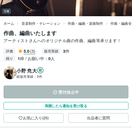
1/4
ホーム
音楽制作・ナレーション
作曲・編曲・楽曲制作
作曲・編曲全
作曲、編曲いたします
アーティストさんへのオリジナル曲の作曲、編曲等承ります！
5.0
(3)
3
件
評価
販売実績
1
枠 / お願い中：
0
人
残り
小野 尭大
総販売実績：
3件
受付休止中
再開したら通知を受け取る
お気に入り(25)
出品者に質問