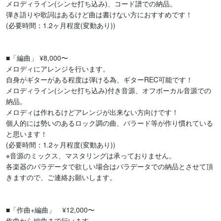
メロディライン(シンセ打ち込み)、コード譜での納品。

弾き語りや歌詞はあるけど曲は書けない方におすすめです！

(必要時間：1.2ヶ月程度(変動あり))

■「編曲」 ¥8,000〜

メロディにアレンジを行います。

自身がギターがある程度は弾ける為、ギターREC可能です！

メロディライン(シンセ打ち込み)付き音源、オフボーカル音源での
納品。

メロディは作れるけどアレンジが出来ない方向けです！

個人的には勢いのあるロック調の曲、バラード等が作り慣れている
と思います！

(必要時間：1.2ヶ月程度(変動あり))

※音源のミックス、マスタリングは承っておりません。

各楽器のパラデータで欲しい場合はパラデータでの納品とさせて頂
きますので、ご連絡お願いします。

■「作曲+編曲」　¥12,000〜

作曲から編曲まで行います。
