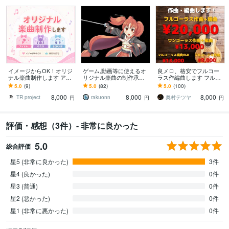
イメージからOK！オリジ
ゲーム,動画等に使えるオ
良メロ、格安でフルコー
ナル楽曲制作します アイ
リジナル楽曲の制作承り
ラス作編曲します フルコ
ドル・シンガー・配信等
ます ピアノ/オーケストラ
ーラス作編曲20000円！サ
5.0
(9)
5.0
(82)
5.0
(100)
のオリジナル楽曲提供
サウンドの美しい楽曲制
ンプル有！
8,000
8,000
8,000
作、承ります！
TR project
rakuonn
奥村テツヤ
円
円
円
評価・感想（3件）- 非常に良かった
5.0
総合評価
星5 (非常に良かった)
3件
星4 (良かった)
0件
星3 (普通)
0件
星2 (悪かった)
0件
星1 (非常に悪かった)
0件