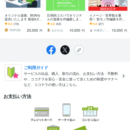
満枠対応中
オリジナル楽曲、BGMを
圧倒的コスパでオリジナ
イメージ・世界観を重
提供いたします 最低6,000
ルの楽曲を作編曲します
視！ 歌モノ作編曲＆作詞
円から対応可能！
ゴーストライター可。ア
します 入念なヒアリング
5.0
(19)
4.9
(42)
5.0
(27)
イドル、Vtuber、歌い手
＆修正無制限 あなたの世
20,000
10,000
10,000
など...
界観に寄り添う一曲を
TKIPON
おかかお
向春日／／音楽工房SIDE
円
円
円
ご利用ガイド
サービスの出品、購入、取引の流れ、お支払い方法・手数料
や、ココナラを安心・安全に使って頂くための制度やマナー
など、ココナラの使い方はこちら。
お支払い方法