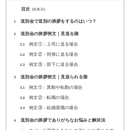
目次
[
非表示
]
送別会で送別の挨拶をするのはいつ？
1
送別会の挨拶例文｜見送る側
2
例文①：上司に送る場合
2.1
例文②：同僚に送る場合
2.2
例文③：部下に送る場合
2.3
送別会の挨拶例文｜見送られる側
3
例文①：異動や転勤の場合
3.1
例文②：転職の場合
3.2
例文③：結婚退職の場合
3.3
送別会の挨拶でありがちなお悩みと解決法
4