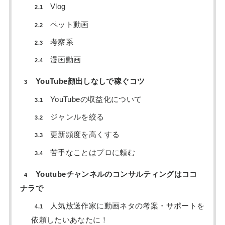
Vlog
2.1
ペット動画
2.2
考察系
2.3
漫画動画
2.4
YouTube顔出しなしで稼ぐコツ
3
YouTubeの収益化について
3.1
ジャンルを絞る
3.2
更新頻度を高くする
3.3
苦手なことはプロに頼む
3.4
Youtubeチャンネルのコンサルティングはココ
4
ナラで
人気放送作家に動画ネタの考案・サポートを
4.1
依頼したいあなたに！