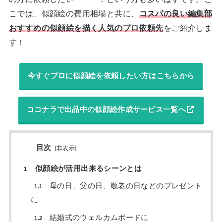
こでは、似顔絵の費用相場と共に、
コスパの良い編集部
おすすめの似顔絵を描く人気のプロ依頼先
をご紹介しま
す！
今すぐプロに似顔絵を依頼したい方はこちらから
ココナラで出品中の似顔絵作成サービス一覧へ
目次
[
非表示
]
似顔絵が活用出来るシーンとは
1
母の日、父の日、敬老の日などのプレゼント
1.1
に
結婚式のウェルカムボードに
1.2