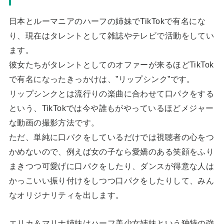
日本とルーマニアのハーフの姉妹でTikTokで有名にな
り、現在はタレントとして雑誌やテレビで活動をしてい
ます。
彼女たちがタレントとしてのオファーが来るほどTikTok
で有名になったきっかけは、”リップシンク”です。
リップシンクとは流行りの楽曲に合わせて口パクをする
という、TikTokでは今や誰もがやっているほどメジャー
な動画の撮影方法です。
ただ、単純に口パクをしているだけでは視聴者の心をつ
かめないので、例えば女の子なら愛嬌のある笑顔をふり
まきつつ可愛げに口パクをしたり、ダンスが得意な人は
かっこいい振り付けをしつつ口パクをしたりして、みん
なオリジナリティを出します。
エリカ＆マリナ姉妹はハーフ美少女姉妹という独特の強