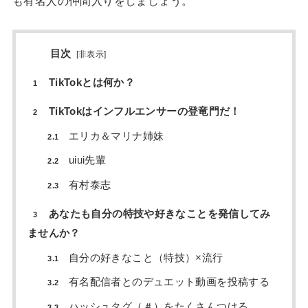
も有名人の仲間入りをしましょう。
目次
[
非表示
]
TikTokとは何か？
1
TikTokはインフルエンサーの登竜門だ！
2
エリカ＆マリナ姉妹
2.1
uiui先輩
2.2
有村泰志
2.3
あなたも自分の特技や好きなことを発信してみ
3
ませんか？
自分の好きなこと（特技）×流行
3.1
有名配信者とのデュエット動画を投稿する
3.2
ハッシュタグ（＃）をたくさんつける
3.3