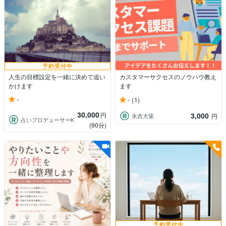
予約受付中
人生の目標設定を一緒に決めて追い
カスタマーサクセスのノウハウ教え
かけます
ます
-
-
(1)
30,000
円
3,000
永吉大策
円
占いプロデューサーK
(90分)
予約受付中