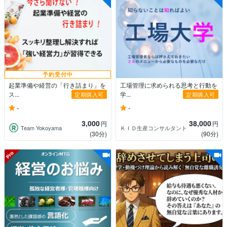
予約受付中
起業準備や経営の「行き詰まり」を
工場管理に求められる思考と行動を
ス...
学...
定期購入可
定期購入可
-
-
3,000
38,000
円
円
Team Yokoyama
ＫＩＤ生産コンサルタント
(30分)
(90分)