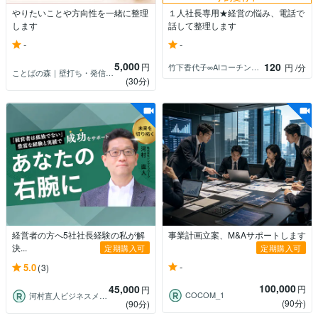
やりたいことや方向性を一緒に整理
１人社長専用★経営の悩み、電話で
します
話して整理します
-
-
5,000
120
円
竹下香代子∞AIコーチングコンサルタント
円
/分
ことばの森｜壁打ち・発信・才能整理
(30分)
経営者の方へ5社社長経験の私が解
事業計画立案、M&Aサポートします
決...
定期購入可
定期購入可
-
5.0
(3)
100,000
45,000
円
円
COCOM_1
河村直人ビジネスメンター＆コンサルタント
(90分)
(90分)