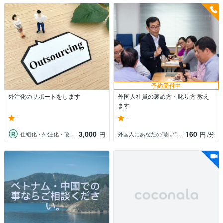
予約受付中
外注化のサポートをします
外国人社員の褒め方・叱り方 教え
ます
-
-
3,000
160
仕組化・外注化・改善アドバイザー武者
外国人にあなたの”思い”を伝えるコーチ
円
円
/分