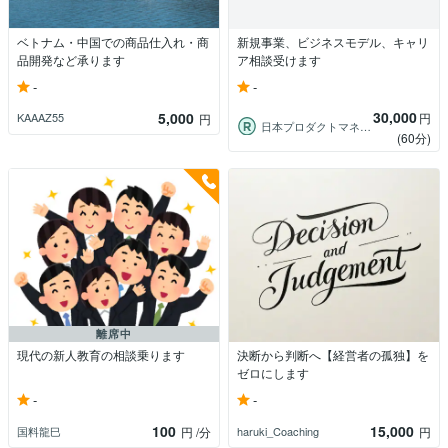
ベトナム・中国での商品仕入れ・商
新規事業、ビジネスモデル、キャリ
品開発など承ります
ア相談受けます
-
-
30,000
5,000
円
KAAAZ55
円
日本プロダクトマネージメント合同会社
(60分)
離席中
現代の新人教育の相談乗ります
決断から判断へ【経営者の孤独】を
ゼロにします
-
-
100
15,000
国料龍巳
haruki_Coaching
円
/分
円