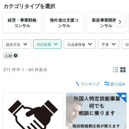
カテゴリタイプを選択
経営・事業戦略
海外進出支援コ
新規事業開発コ
コンサル
ンサル
ンサル
提供方法
対応範囲
出品者情報
予算
日
人材
271
件中
1 - 60
件表示
ランキング
絞り込み