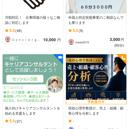
月額対応！ 仕事関連の様々なご相
外国人特定技能事業のご相談なんで
談に対応します
も乗ります
5.0
5.0
(48)
(9)
3,000
10,000
円
Ｃｏｎｃｉｅｒｇｅ．ＯＷＬ株式会社
円
meeet310
(60分)
予約受付中
個人向けキャリアコンサルタントを
現役心理学教授が、売上・組織・顧
始める支援をします
客心理を分析します
-
5.0
(37)