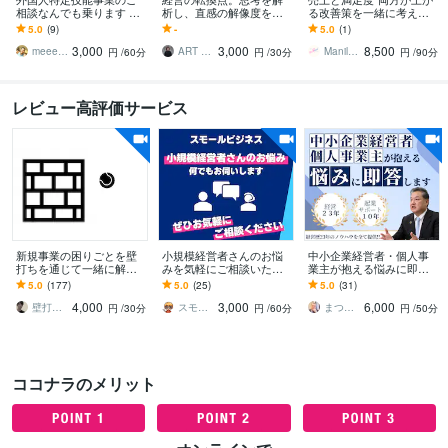
相談なんでも乗ります 立
析し、直感の解像度を高
る改善策を一緒に考えま
ち上げ段階から課題解決
めます 自分の判断を地図
す 売り込みが苦手でも、
5.0
(9)
-
5.0
(1)
まで、現役事業責任者が
のように俯瞰する。全体
お客様に喜ばれながら売
3,000
3,000
8,500
解決します！
像を捉え直す機会を。
上UPを目指します
meeet310
ART BASE｜思考解析｜齋藤 友樹
Manil_Design
円
/60分
円
/30分
円
/90分
レビュー高評価サービス
新規事業の困りごとを壁
小規模経営者さんのお悩
中小企業経営者・個人事
打ちを通じて一緒に解決
みを気軽にご相談いただ
業主が抱える悩みに即答
します 企業と個人への壁
けます スモビジコンサル
します 超破格サービス！
5.0
(177)
5.0
(25)
5.0
(31)
打ち実績あり。時間が合
が事業のお悩みビデオチ
経営23年の経験値をすべ
4,000
3,000
6,000
えば当日の壁打ち可能！
ャットでお伺いします！
て提供いたします！
壁打さん（新規事業開発のプロ）
スモビジ大学長｜てらもと さとし
まつもと社長｜なんでも相談できる経営者
円
/30分
円
/60分
円
/50分
ココナラのメリット