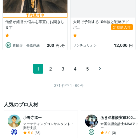
予約受付中
僧侶が経営の悩みを率直にお聞きし
大局で予測する10年後と戦略アド
ます
バ...
定期購入可
-
-
200
12,000
青龍寺 長原静練
サンチュリオン
円
/分
円
1
2
3
4
5
271
件中
1 - 60
件
人気のプロ人材
小野寺進一
あき＠相談実績300...
マーケティングコンサルタント・
米国公認会計士/M&Aア
実行支援
ー
5.0
(38)
5.0
(3)