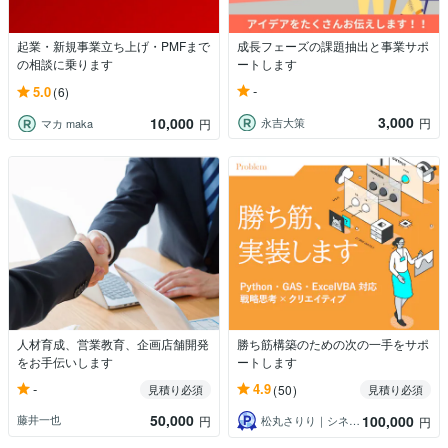
起業・新規事業立ち上げ・PMFまで
成長フェーズの課題抽出と事業サポ
の相談に乗ります
ートします
-
5.0
(6)
3,000
10,000
永吉大策
円
マカ maka
円
人材育成、営業教育、企画店舗開発
勝ち筋構築のための次の一手をサポ
をお手伝いします
ートします
-
4.9
見積り必須
(50)
見積り必須
50,000
100,000
藤井一也
円
松丸さりり｜シネステティカ
円