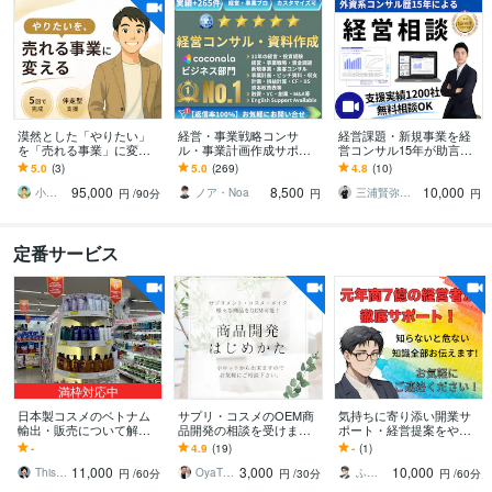
漠然とした「やりたい」
経営・事業戦略コンサ
経営課題・新規事業を経
を「売れる事業」に変え
ル・事業計画作成サポー
営コンサル15年が助言し
ます 言語化 / ビジネスモ
トします 億円超の資金調
ます 【無料相談OK】成長
5.0
(3)
5.0
(269)
4.8
(10)
デル構築｜5回で完成する
達・実績多数 | 経営13年
戦略、競合差別化、販売
95,000
8,500
10,000
商品設計支援
のプロがサポート
戦略まで壁打ち
小野寺進一
ノア・Noa
三浦賢弥＠経営コンサルタント
円
/90分
円
円
定番サービス
満枠対応中
日本製コスメのベトナム
サプリ・コスメのOEM商
気持ちに寄り添い開業サ
輸出・販売について解説
品開発の相談を受けます
ポート・経営提案をやり
します ベトナム現地企業
個人の対応可。小ロット
ます 失敗しない開業準備
-
4.9
(19)
-
(1)
で物流、流通・販売事業
から商品化可能です。
と継続経営を経験者が伝
11,000
3,000
10,000
に携わる実務者が解説
えます！
This is Vietnam編集部
OyaTSU合同会社
ふんわりこころサポート☘️みちまさ
円
/60分
円
/30分
円
/60分