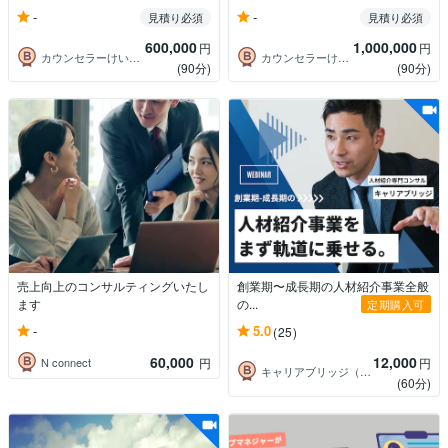
-
-
見積り必須
見積り必須
600,000
1,000,000
円
円
カウンセラーけい⭐️元自衛官×作家
カウンセラーけい⭐️元自衛官×作家
(90分)
(90分)
売上向上のコンサルティングいたし
創業期〜成長期の人材紹介事業全般
ます
の...
定期購入可
-
5.0
(25)
60,000
12,000
N connect
円
円
キャリアブリッジ（転職市場のリアル）
(60分)