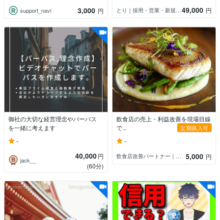
49,000
3,000
とり｜採用・営業・新規事業の実務支援
円
support_navi
円
御社の大切な経営理念やパーパス
飲食店の売上・利益改善を現場目線
を一緒に考えます
で...
定期購入可
-
-
40,000
5,000
円
飲食店改善パートナー｜立花
円
jack__
(60分)