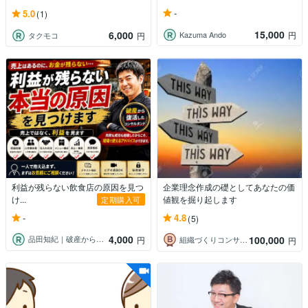
-
5.0
(1)
15,000
6,000
Kazuma Ando
円
タクモコ
円
利益が残らない飲食店の原因を見つ
企業理念作成の礎としてあなたの価
け...
値観を掘り起します
定期購入可
-
4.8
(5)
4,000
100,000
品田知紀｜破産から再起したコンサルタント
円
組織づくりコンサルタント｜山口晋
円