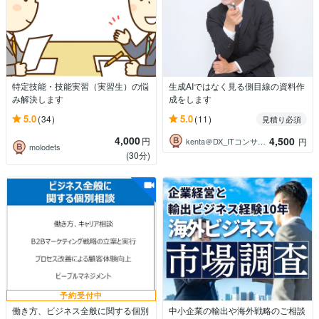
特定技能・技能実習（実習生）の悩
生成AIではなく見る側目線の資料作
み解決します
成をします
5.0
5.0
(34)
(11)
見積り必須
4,000
4,500
円
kenta＠DX_ITコンサル_面接
円
molodets
(30分)
予約受付中
働き方、ビジネス全般に関する個別
中小企業の輸出や海外戦略のご相談