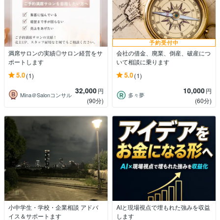
予約受付中
満席サロンの実績◎サロン経営をサ
会社の借金、廃業、倒産、破産につ
ポートします
いて相談に乗ります
5.0
5.0
(1)
(1)
32,000
10,000
円
円
Mina＠Salonコンサル
多々夢
(90分)
(60分)
小中学生・学校・企業相談 アドバ
AIと現場視点で埋もれた強みを収益
イス＆サポートます
します