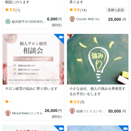
相談にのります
承ります
5.0
4.9
(1)
(14)
見積り必須
6,000
25,000
円
Courier AND Inc
円
飯田耕平＠100年時代の働き方サポート
(60分)
サロン経営の悩みに寄り添います
小さな会社、個人の強みを再発見す
るお手伝いをします
-
5.0
(3)
26,000
円
50,000
組織づくりコンサルタント｜山口晋
円
Mina＠Salonコンサル
(60分)