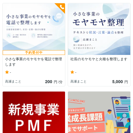
予約受付中
小さな事業のモヤモヤを電話で整理
社長のモヤモヤと火種を整理します
します
-
-
200
5,000
高瀬まこと
高瀬まこと
円
/分
円