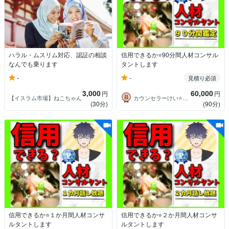
ハラル・ムスリム対応、認証の相談
信用できるか⭐️90分間人材コンサル
なんでも乗ります
タントします
-
-
見積り必須
3,000
60,000
円
円
【イスラム市場】ねこちゃん
カウンセラーけい⭐️元自衛官×作家
(30分)
(90分)
信用できるか⭐️１か月間人材コンサ
信用できるか⭐️２か月間人材コンサ
ルタントします
ルタントします