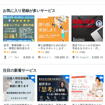
お気に入り登録が多いサービス
経営・事業戦略コンサ
勝ち筋構築のための次の
英語でのメールや交渉や
ル・事業計画作成サポー
一手をサポートします Pyt
手続きをサポート・代行
トします 億円超の資金調
hon・GAS・ExcelVBA対
します 【プロにお任せ】
5.0
(269)
4.9
(50)
5.0
(106)
達・実績多数 | 経営13年
応、デザイン支援も
海外との英文やり取り/問
8,500
100,000
3,000
のプロがサポート
合せ/手続き
ノア・Noa
松丸さりり｜シネステティカ
Biz Support 阿形 清治
円
円
円
注目の新着サービス
外国人特定技能事業のご
経営の転換点。思考を解
売上と満足度”両方が上が