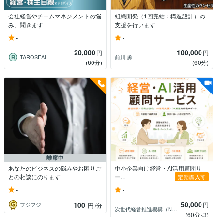
会社経営やチームマネジメントの悩
組織開発（1回完結：構造設計）の
み、聞きます
支援を行います
-
-
20,000
100,000
円
円
TAROSEAL
前川 勇
(60分)
(60分)
離席中
あなたのビジネスの悩みやお困りご
中小企業向け経営・AI活用顧問サ
との相談にのります
ー...
定期購入可
-
-
50,000
100
円
フジフジ
円
/分
次世代経営推進機構（NGMP）
(60分×3)