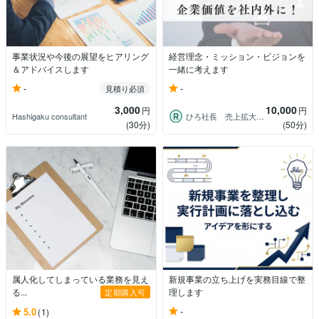
事業状況や今後の展望をヒアリング
経営理念・ミッション・ビジョンを
＆アドバイスします
一緒に考えます
-
-
見積り必須
3,000
10,000
円
円
Hashigaku consultant
ひろ社長 売上拡大×採用支援
(30分)
(50分)
属人化してしまっている業務を見え
新規事業の立ち上げを実務目線で整
る...
理します
定期購入可
-
5.0
(1)