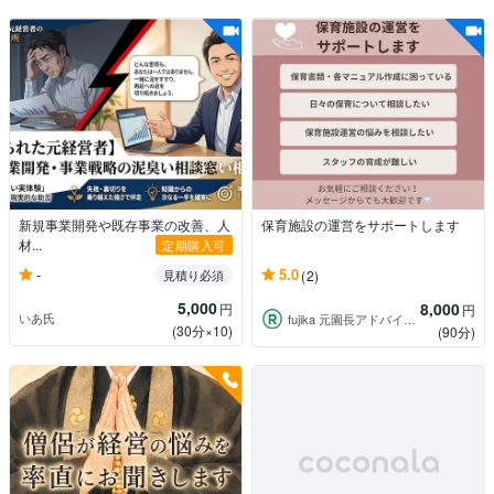
新規事業開発や既存事業の改善、人
保育施設の運営をサポートします
材...
定期購入可
-
5.0
見積り必須
(2)
5,000
8,000
円
円
いあ氏
fujika 元園長アドバイザー
(30分×10)
(90分)