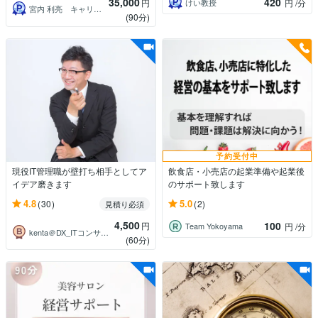
35,000
420
けい教授
円
円
/分
宮内 利亮 キャリアコンサルタント
(90分)
予約受付中
現役IT管理職が壁打ち相手としてア
飲食店・小売店の起業準備や起業後
イデア磨きます
のサポート致します
4.8
5.0
(30)
(2)
見積り必須
4,500
100
円
Team Yokoyama
円
/分
kenta＠DX_ITコンサル_面接
(60分)