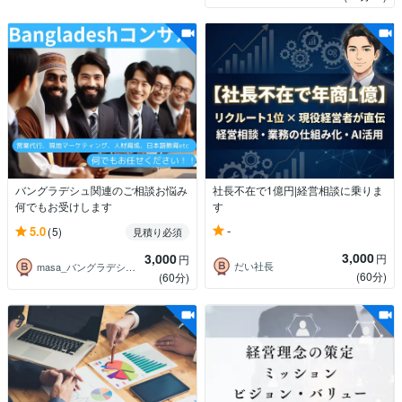
バングラデシュ関連のご相談お悩み
社長不在で1億円|経営相談に乗りま
何でもお受けします
す
-
5.0
(5)
見積り必須
3,000
3,000
円
円
だい社長
masa_バングラデシュコンサルタント
(60分)
(60分)