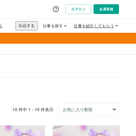
10 件中 1 - 10 件表示