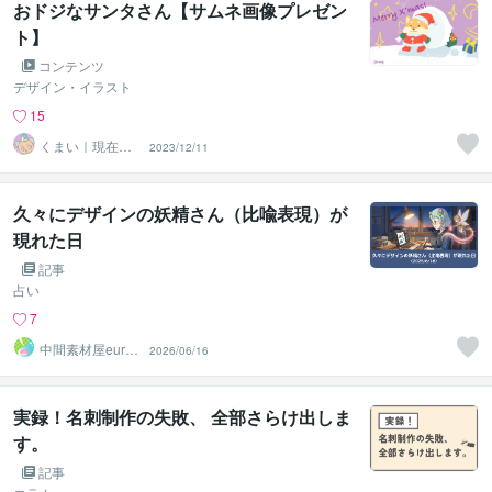
おドジなサンタさん【サムネ画像プレゼン
ト】
コンテンツ
デザイン・イラスト
15
くまい｜現在お
2023/12/11
休み中
久々にデザインの妖精さん（比喩表現）が
現れた日
記事
占い
7
中間素材屋euren
2026/06/16
（得雨れん）
実録！名刺制作の失敗、 全部さらけ出しま
す。
記事