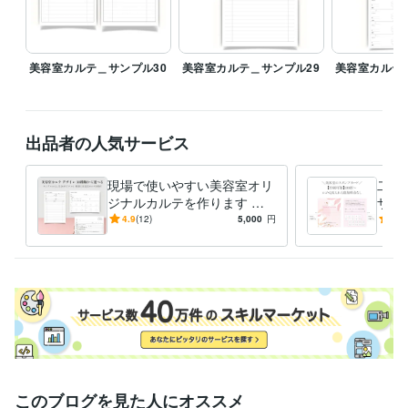
美容室カルテ＿サンプル30
美容室カルテ＿サンプル29
美容室カルテ
出品者の人気サービス
現場で使いやすい美容室オリ
二つ
ジナルカルテを作ります 印
ザイ
刷対応！ロゴ入れ無料！デザ
以外
4.9
(12)
5,000
円
5.0
イン見本30種類から制作可
刷ま
能！
このブログを見た人にオススメ