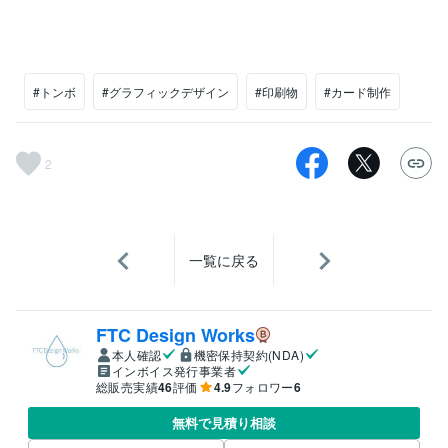
#トンボ
#グラフィックデザイン
#印刷物
#カード制作
2
一覧に戻る
FTC Design Works
本人確認
機密保持契約(NDA)
インボイス発行事業者
総販売実績
46
評価
4.9
フォロワー
6
無料で見積り相談