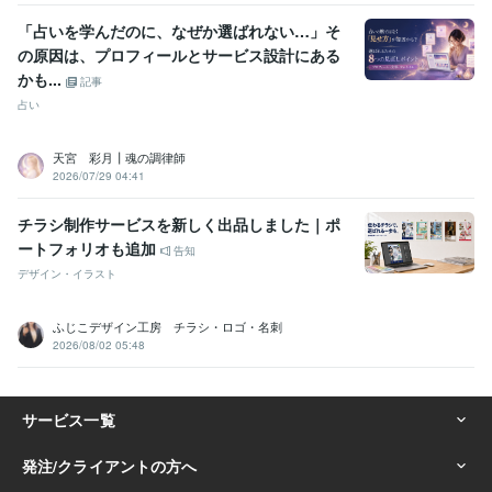
「占いを学んだのに、なぜか選ばれない…」そ
の原因は、プロフィールとサービス設計にある
かも...
記事
占い
天宮 彩月┃魂の調律師
2026/07/29 04:41
チラシ制作サービスを新しく出品しました｜ポ
ートフォリオも追加
告知
デザイン・イラスト
ふじこデザイン工房 チラシ・ロゴ・名刺
2026/08/02 05:48