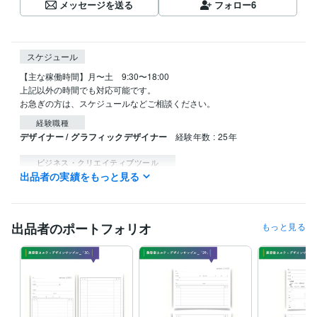
メッセージを送る
フォロー
6
スケジュール
【主な稼働時間】月〜土　9:30〜18:00

上記以外の時間でも対応可能です。

お急ぎの方は、スケジュールなどご相談ください。
経験職種
デザイナー / グラフィックデザイナー
経験年数 : 25年
ビジネス・クリエイティブツール
出品者の実績をもっと見る
Adobe Photoshop:27年
Adobe Illustrator:27年
得意分野
デザイン制作
ヘアーサロンのカルテ
スタンプカード・ポイントカー
出品者のポートフォリオ
もっと見る
ド
美容室
飲食店
整骨院
企業
ビューティサロン
個人
デザイン制作
ヘアーサロン会社案内パンフレット
美容室
理容室
学歴
武蔵野美術大学
1998年3月 ~ 2022年2月