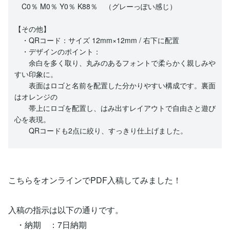
C0％ M0％ Y0％ K88％ （グレーっぽい感じ）
【その他】
・QRコード：サイズ 12mm×12mm / 右下に配置
・デザインのポイント：
余白を多く取り、丸みのあるフォントで柔らかく親しみや
すい印象に。
表面はロゴと名前を配置した分かりやすい構成です。裏面
はオレンジの
帯上にロゴを配置し、はみ出すレイアウトで自由さと遊び
心を表現。
QRコードも2点に絞り、すっきり仕上げました。
こちらをオンラインでPDF入稿してみました！
入稿の指示は以下の通りです。
・納期 ：7日納期