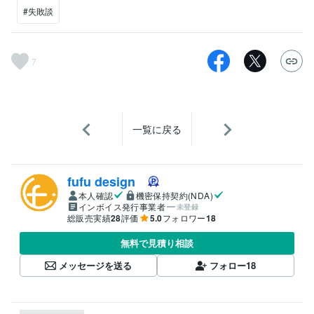
#失敗談
7
一覧に戻る
fufu design
本人確認
機密保持契約(NDA)
インボイス発行事業者
未登録
総販売実績
28
評価
5.0
フォロワー
18
無料で見積り相談
メッセージを送る
フォロー
18