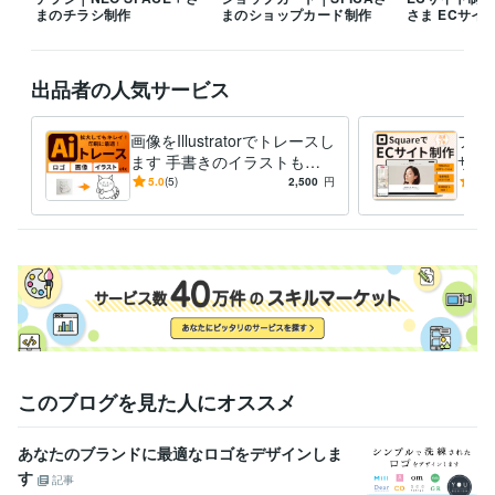
まのチラシ制作
まのショップカード制作
さま ECサイ
ビジネス・クリエイティブツール
Excel:5年
Google サイト:2年
Google スプレッドシート:2年
Google ドキュメント:2年
Adobe Photoshop:1年
出品者の人気サービス
Adobe Premiere Pro:1年
Canva:1年
画像をIllustratorでトレースし
フリ
ます 手書きのイラストもお
サイ
任せください！名刺などにも
スタ
5.0
(5)
2,500
円
5.0
使えます！
軽に
このブログを見た人にオススメ
あなたのブランドに最適なロゴをデザインしま
す
記事