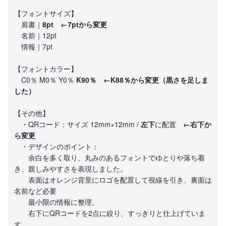
【フォントサイズ】
肩書｜
8pt ←7ptから変更
名前｜12pt
情報｜7pt
【フォントカラー】
C0％ M0％ Y0％
K90％ ←K88％から変更（黒さを足しま
した）
【その他】
・QRコード：サイズ 12mm×12mm /
左下
に配置
←右下か
ら変更
・デザインのポイント：
余白を多く取り、丸みのあるフォントでゆとりや落ち着
き、親しみやすさを表現しました。
表面はオレンジ背景にロゴを配置して視線を引き、裏面は
名前など必要
最小限の情報に整理。
右下にQRコードを2点に絞り、すっきりと仕上げていま
す。