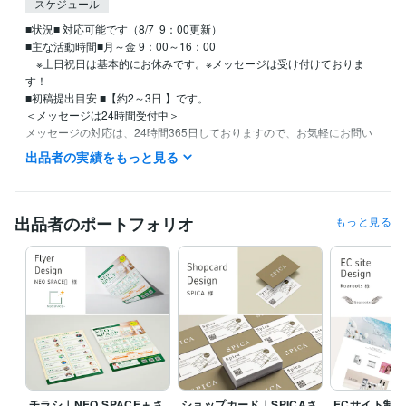
スケジュール
■状況■ 対応可能です（8/7  9：00更新）

■主な活動時間■月～金 9：00～16：00　

　※土日祝日は基本的にお休みです。※メッセージは受け付けておりま
す！

■初稿提出目安 ■【約2～3日 】です。

＜メッセージは24時間受付中＞

メッセージの対応は、24時間365日しておりますので、お気軽にお問い
合わせくださいませ。

出品者の実績をもっと見る
但し、土日祝日はメッセージ確認が遅くなることがあります。
経験職種
デザイナー / グラフィックデザイナー
出品者のポートフォリオ
もっと見る
デザイナー / Webデザイナー
経験年数 : 1年
事務・ビジネスサポート / 事務（一般事務）
経験年数 : 10年
職歴
hymy work
2025年3月 ~ 現在
資格・検定
日商簿記検定3級
取得年 : 2011年
日商簿記検定2級
取得年 : 2012年
マイクロソフト オフィス スペシャリスト（MOS）
取得年 : 2018年
愛玩動物飼養管理士2級
取得年 : 2021年
チラシ｜NEO SPACE＋さ
ショップカード｜SPICAさ
ECサイト制作｜