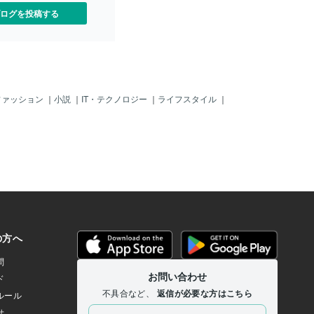
気持ちとして①からやる気
り(誤解かもしれない顧客の想いとはいえ
ログを投稿する
んよね？ ですので、今回の
ます)通常価格で買うことが減り。何らか
ある 「「短期集中」を意識
の「キャンペーン」を待つという事にな
時間を減らす」 を使って
ります。 結果「価格」が最大の購入決
っと①がやる気がしないか
定の要因となり、ブランドによる差別化
しよう！」 「こっちからや
戦略は崩壊していったのです。 また、
の節約が出来る！」 として
我が国において生産者や販売者が実は生
す。つまり、 ①ネットビジ
活者であり消費者であるという根本を忘
ファッション
｜
小説
｜
IT・テクノロジー
｜
ライフスタイル
｜
記事作成 ②雑学記事を１記
れてしまったかのごとき在り様を創って
己啓発記事を１記事作成 のよ
しまったのです、所謂「デフレ経済」へ
できる順」にした方が良い
の突入という事になります。 低価格な
なります。 ※考える時間を
ものを供給するためには人件費をカット
せるような順番にしましょ
しなければならないがその結果給料が減
ルーティーンがある方や期限
り益々低価格を求めるといった循環、海
場合は変えないほうが良い
外の安い労働力を活用する、野菜なども
この順番を「今集中できる
後進国から安く仕入れるといった苦肉の
に ◯タイマーで集中したい
策を講じなければならないという羽目に
て使う（行動タイマー・休
なって行ったのもバブルがはじけた以降
任意で時間を決めて、交互
の現象でした。 よせばいいのに飲食業
ストップウォッチで計測した
界においても低価格路線の嵐が吹き荒れ
を測る などのテクニックも
ていきます。１００円バーガーの登場、
と思
牛丼の価格２９０円戦争、レストランで
はバイキングの台頭、人手不足