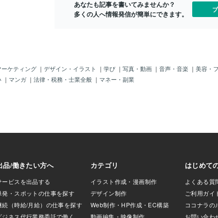
あなたも記事を書いてみませんか？
人員不足や繁忙期に対応できます。シフ
す。その時、
ブ
多くの人へ情報発信が簡単にできます。
トの融通が利き、人員管理が効率化: 必要
にはなれませ
な時に必要な人数を雇用できます。若年
テクニックで
層や主婦層など、幅広い層の求職者にア
して、ムダな
プローチ可能: 多様な働き方を求める人材
「今日はちょ
を獲得できます。面接や採用手続きが簡
ら、後回しに
略化: スムーズに採用を進めることができ
った方が時間
ます。求職者側のメリット好きな時間、
順番を変えま
マーケティング
｜
デザイン・イラスト
｜
学び
｜
写真・動画
｜
音声・音楽
｜
美容・
好きな場所で働ける: スキマ時間を有効活
ネス記事を１
い
｜
マンガ
｜
法律・税務・士業全般
｜
マネー・副業
用できます。未経験でも働ける仕事が多
事作成 ③自
い: バイトデビューにもおすすめです。働
うに「今集中
いた分だけすぐに報酬が支払われる: 金銭
ということに
面の不安なく働けます。様々な職種・業
少しでも減ら
種の仕事に挑戦できる: 自分の興味関心に
う ※１日の
合った仕事を見つけられます。4.タイミ
が迫っている
ーのデメリット採用担当者側のデメリッ
です また、
ト従業員の定着率が低い可能性がある: 短
順」にする時
期的な雇用になりがちです。人件費が変
時間に合わせ
動しやすく、予算管理が難しい: 案件によ
憩タイマーを
って費用が大きく変わることがありま
に押す） ◯
す。従業員の質が一定しない可能性があ
い作業の時間
る: 経験やスキルにば
加えると良い