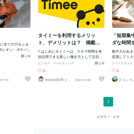
タイミーを利用するメリッ
「短期集
ト、デメリットは？ 掲載料
ダな時間
に全ての力をふる
金についても解説！
ナポレオン・ボナパル
1.はじめにタイミーは、スキマ時間を有
集中力があま
帝、政治家、軍人 /
記事
効活用できる新しい働き方として注目を
意識して１０
pedia梅個性(大
集めています。企業側にとっても、求職
き合っていく
ビジネス・マーケティング
記事
ライフスタイル
.com/blogs/272200
者側にとっても、それぞれメリットとデ
出来る工夫が
3
3
ttps://coconala.
メリットが存在します。本記事では、タ
マは「「短期
/228889 桜個性(人)
イミーの利用を検討している採用担当者
時間を減らす
Indeed採用コン
むらいち
/07/19
2024/12/02
om/blogs/2722005/
サルタント
啓発ライ
の方に向けて、掲載方法から運用方法、
とかと言いま
ps://coconala.c
料金形態までを詳しく解説していきま
己啓発記事を
/215858 １０００円ク
す。2.タイミーとは？タイミーは、1時間
ス記事を１記
a.com/invite/B5Q
単位で働ける日雇いのアルバイト・パー
作成 を目標
1
ト求人を多数掲載しているプラットフォ
して、いつも
ームです。スマートフォンアプリで簡単
作成 ②ネッ
に登録でき、シフトの空き状況に合わせ
③雑学記事を
4
件中
1 - 4
件
て仕事を探すことができます。3.タイミ
いるとします
ーのメリット採用担当者側のメリット即
発記事のアク
戦力として短期間で人材確保が可能: 急な
チベーション