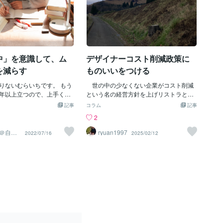
中」を意識して、ム
デザイナーコスト削減政策に
を減らす
ものいいをつける
りないむらいちです。 もう
世の中の少なくない企業がコスト削減
年以上立つので、上手く付
という名の経営方針を上げリストラとい
しかなさそうです。 自分に
う名の人件費削減とそれに伴うレイオフ
記事
コラム
記事
必要ですよね！今回のテー
といった事態が全国各地で起きたのが１
2
集中」を意識して、ムダな
９９０年代の初頭からの出来事でした。
」です。 これはどういうこ
コストカットの真っ先の項目はなぜか
＠自己
ryuan1997
2022/07/16
2025/02/12
ター
すと、例えば最近毎日◯自
「広告・宣伝費」次いで「人件費」とい
１記事作成 ◯ネットビジネ
う本来ならば付加価値をつけるべき大切
事作成 ◯雑学記事を１記事
な項目が犠牲になってしまっているので
に行動しているとします。 そ
す。 コストカットの主な原因は低価格
は ①自己啓発記事を１記事
路線の展開でした。特に小売業界におけ
トビジネス記事を１記事作成
る２０％オフ、二個で一個の価格ですな
１記事作成 の順番でやって
どの政策が売上を伸ばすといった経験を
。 ですが、突然①の自己啓
したため、多くの企業が追随することに
セスが下がってしまい、モ
なったのですが、その結果顧客は商品の
が下がってしまったとしま
「真の価格」と「価値」を知ることとな