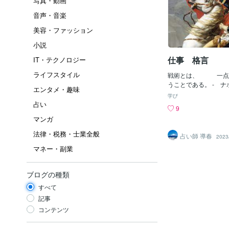
写真・動画
音声・音楽
美容・ファッション
小説
仕事 格言
IT・テクノロジー
ライフスタイル
戦術とは、 一点
うことである。 - 
エンタメ・趣味
ト - （フランスの皇
学び
1769～1821） Wiki
占い
9
物)：https://coconala
マンガ
5/228651 松個性(城) ：h
com/blogs/2722005
法律・税務・士業全般
占い師 導春
2023
：https://coconala.c
マネー・副業
228829 リズム意味 ：htt
om/blogs/2722005
ーポン：https://coconal
ブログの種類
XX3
すべて
記事
コンテンツ