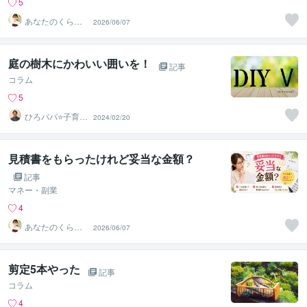
5
あなたのくらし
2026/06/07
の相談室
庭の樹木にかわいい囲いを！
記事
コラム
5
ひろパパ⭐️子育て
2024/02/20
の愛伝えるカウ
ンセラー
見積書をもらったけれど妥当な金額？
記事
マネー・副業
4
あなたのくらし
2026/06/07
の相談室
剪定5本やった
記事
コラム
4