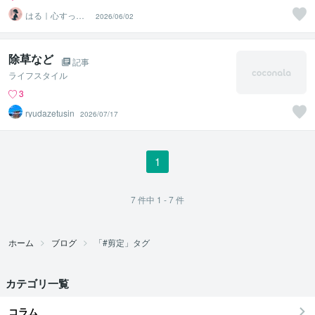
はる｜心すっき
2026/06/02
り。考えごと整
理サポーター
除草など
記事
ライフスタイル
3
ryudazetusin
2026/07/17
1
7
件中
1 - 7
件
ホーム
ブログ
「#剪定」タグ
カテゴリ一覧
コラム