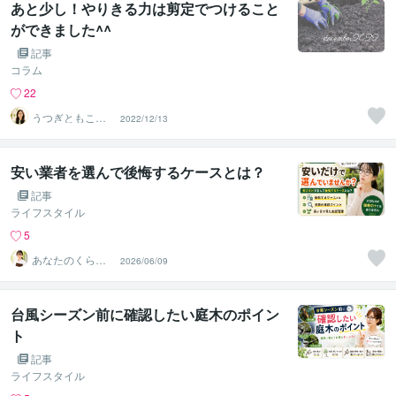
あと少し！やりきる力は剪定でつけること
ができました^^
記事
コラム
22
うつぎともこ
2022/12/13
（けんちゃんマ
マ♪）
安い業者を選んで後悔するケースとは？
記事
ライフスタイル
5
あなたのくらし
2026/06/09
の相談室
台風シーズン前に確認したい庭木のポイン
ト
記事
ライフスタイル