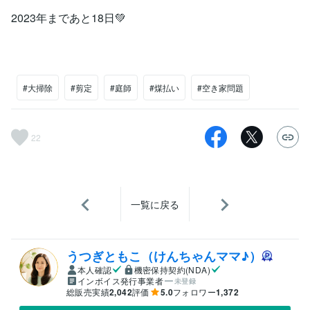
2023年まであと18日💚
#大掃除
#剪定
#庭師
#煤払い
#空き家問題
22
一覧に戻る
うつぎともこ（けんちゃんママ♪）
本人確認
機密保持契約(NDA)
インボイス発行事業者
未登録
総販売実績
2,042
評価
5.0
フォロワー
1,372