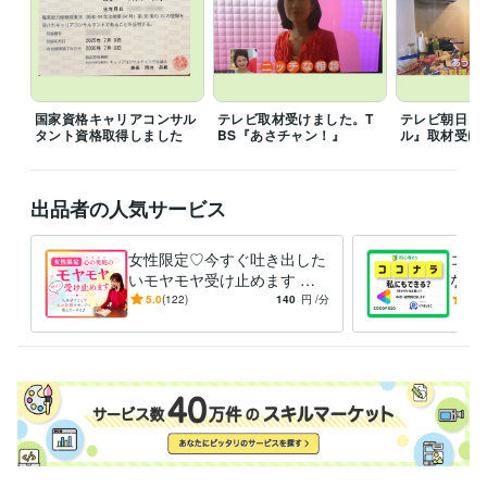
経験職種
マーケティング / 広告・宣伝・プロモーション
経験年数 : 3年
事務・ビジネスサポート / 秘書
経験年数 : 7年
ライフスタイル・その他 / 占い師
経験年数 : 3年
ライフスタイル・その他 / カウンセラー・コーチ
経験年数 : 6年
ライフスタイル・その他 / キャリア・資格アドバイザー
経験年数 : 1
国家資格キャリアコンサル
テレビ取材受けました。T
テレビ朝日『J
タント資格取得しました
BS『あさチャン！』
ル』取材受け
年
受賞歴
TBS  あさチャンにてガッチリ稼ぐ副業主婦に出演
光文社『Mart』20
出品者の人気サービス
20.2　主婦力が仕事になる時代に掲載
テレビ朝日　Jチャンネル　コ
ロナで注目新感覚の内職
日経　クロストレンド
ベネッセ『サンキ
女性限定♡今すぐ吐き出した
ココ
ュ！』2020.6あと1万円稼ぐ！に掲載
日テレ『スッキリ』スキルシェ
いモヤモヤ受け止めます 否
な？
ア
フジテレビ『めざまし8』在宅ワーク
ベネッセ『サンキュ！』20
定せず優しく寄り添います♪
「売
5.0
(122)
140
円
/分
5.0
21.6お家で好きなことをして稼ぐ
文春オンライン（yahooニュー
たまった想いを吐き出して心
｜一
ス）
ココナラ創業者南氏とパネルディスカッション
フジテレビ『か
に余白
ます
まいたちの小金もちになりたいTV』電話相談主婦
ベネッセ『サンキ
ュ！』2025年7月号　副業
資格・検定
栄養士
取得年 : 1990年
秘書技能検定
取得年 : 1991年
キャリアコンサルタント
取得年 : 2024年