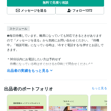
無料で見積り相談
メッセージを送る
フォロー
1372
スケジュール
☎️毎日待機しています。離席になっていても対応できるときがあります
ので『メッセージを送る』から気軽にお問い合わせください。『待機
中』『相談可能』になっている時は、\今すぐ電話する/を押すとお話しで
きます。

＊30分以内にお電話したい方は予約せず

　待機になっている時はすぐかけるかDMにて問合せください^ ^

＊待機途中離席、ビデオチャットコンサル等入ることもあります

出品者の実績をもっと見る
☼+:;;;;:+☼+:;;;;:+☼+:;;;;:+☼+:;;;;:+☼+:;;;;:+☼+:;;;;:+☼+:;;;;:+☼+:;;;;:+☼+:;;;;:+

初めてココナラ出品について聞きたい方は『ココナラって私にもできる
かな？の不安解消します』 のサービスをお勧めします。わからない時な
出品者のポートフォリオ
もっと見る
どはダイレクトメッセージにてお気軽に問合せください^ ^

⭐︎ココナラコンサルお申込・お問い合わせいつでも受付ています。

ありがとうございます♪