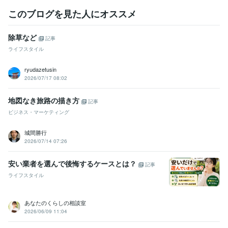
メンタル心理カウンセラー
取得年 : 2025年
このブログを見た人にオススメ
ビジネス・クリエイティブツール
Google ドキュメント:8年
Keynote:9年
Pages:9年
Filmora:5年
除草など
記事
Canva:5年
弥生会計:2年
ChatGPT:1年
CapCut:3年
ライフスタイル
得意分野
ryudazetusin
ビジネス代行・事務代行
ココナラ 出品コンサル初心者さんから
コ
2026/07/17 08:02
コナラ教えたい人にコンサルします
副業 主婦 ココナラ
ココナラ 出品
電話相談
ココナラ 初めて
地図なき旅路の描き方
ココナラ 副業
主婦 副業
ココナラ 電話相談
ビジネス コンサル
記事
ココナラコンサル
ココナラ 稼ぐ
ビジネス・マーケティング
悩み相談・カウンセリング
ママ友、子育て、産前産後うつ、アトピ
ー
お料理苦手、時短料理、一人暮らし簡単料理
城間勝行
ママ友
浮気
悩み
恋愛
人間関係
夫婦問題
家族問題
子育て
2026/07/14 07:26
愚痴聞き
パワハラ
安い業者を選んで後悔するケースとは？
記事
ライフスタイル
あなたのくらしの相談室
2026/06/09 11:04