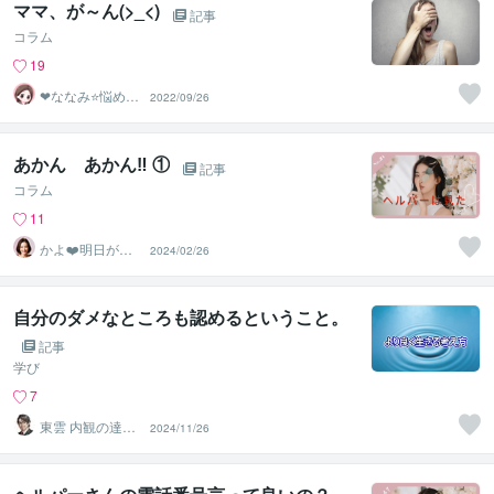
ママ、が～ん(>_<)
記事
コラム
19
❤ななみ⭐悩める
2022/09/26
あなたの1番の味
方❤
あかん あかん‼️ ①
記事
コラム
11
かよ❤️明日が少
2024/02/26
し楽しみになる
場所
自分のダメなところも認めるということ。
記事
学び
7
東雲 内観の達人
2024/11/26
ヒプノセラピス
ト