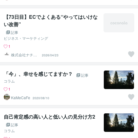
【73日目】ECでよくある“やってはいけな
い改善”
記事
ビジネス・マーケティング
1
株式会社ナチュ
2026/04/23
ラルリソース
「今」、幸せを感じてますか？
記事
コラム
1
KaMeCaFe
2020/08/10
自己肯定感の高い人と低い人の見分け方2
記事
コラム