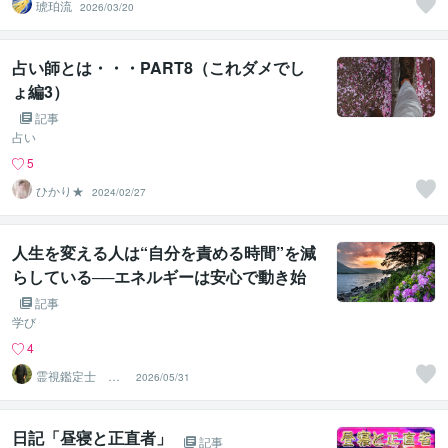
琥珀流
2026/03/20
占い師とは・・・PART8（これダメでし
ょ編3）
記事
占い
5
ひかり★
2024/02/27
人生を変える人は“自分を責める時間”を減
らしている──エネルギーは安心で動き始
める
記事
学び
4
霊視鑑定士 神
2026/05/31
凪
日記「昼寝と正直者」
記事