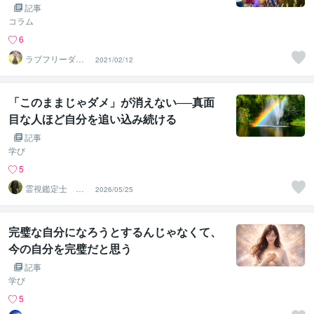
記事
コラム
6
ラブフリーダム
2021/02/12
セッション
「このままじゃダメ」が消えない──真面
目な人ほど自分を追い込み続ける
記事
学び
5
霊視鑑定士 神
2026/05/25
凪
完璧な自分になろうとするんじゃなくて、
今の自分を完璧だと思う
記事
学び
5