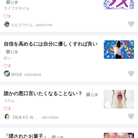
記事
ライフスタイル
3
エビグラたん
2023/07/04
自信を高めるには自分に優しくすれば良い
記事
占い
3
琥珀流
2022/06/02
誰かの悪口言いたくなることない？
記事
コラム
3
【龍巫女】稲葉
2021/09/03
直美
「隠されたお菓子」
記事