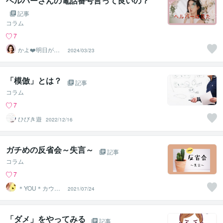
ヘルパーさんの電話番号言って良いの？
記事
コラム
7
かよ❤️明日が少
2024/03/23
し楽しみになる
場所
「模倣」とは？
記事
コラム
7
ひびき遊
2022/12/16
ガチめの反省会～失言～
記事
コラム
7
＊YOU＊カウン
2021/07/24
セラー＆キャリ
コン
「ダメ」をやってみる
記事