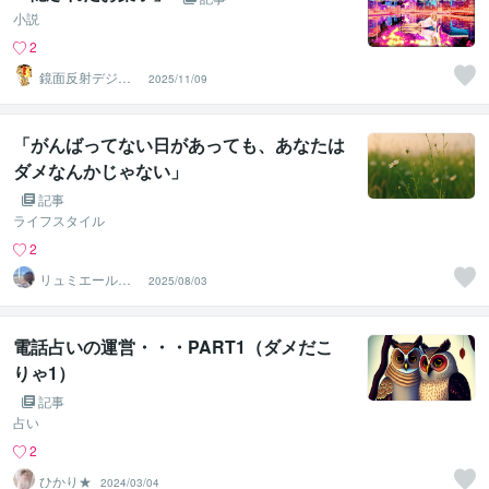
小説
2
鏡面反射デジタ
2025/11/09
ルアート製作所
（鈴木穣）
「がんばってない日があっても、あなたは
ダメなんかじゃない」
記事
ライフスタイル
2
リュミエールカ
2025/08/03
ウンセリングル
ームRin
電話占いの運営・・・PART1（ダメだこ
りゃ1）
記事
占い
2
ひかり★
2024/03/04