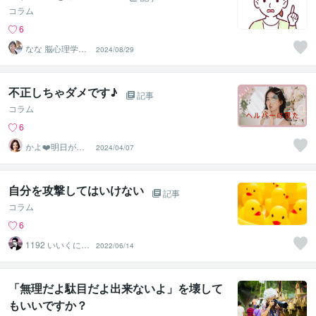
コラム
6
なな 脳心理学セ
2024/08/29
ラピスト
不正しちゃダメです♪
記事
コラム
6
かよ❤️明日が少
2024/04/07
し楽しみになる
場所
自分を攻撃してはいけない
記事
コラム
6
1192 いいくに
2022/06/14
つく郎
「無理だよ駄目だよ出来ないよ」を壊して
もいいですか？