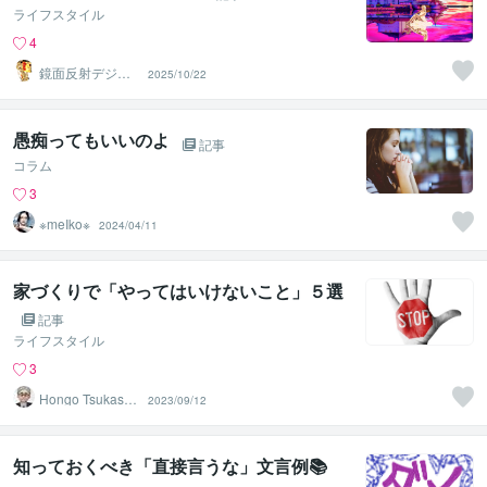
ライフスタイル
4
鏡面反射デジタ
2025/10/22
ルアート製作所
（鈴木穣）
愚痴ってもいいのよ
記事
コラム
3
※meIko※
2024/04/11
家づくりで「やってはいけないこと」５選
記事
ライフスタイル
3
Hongo Tsukasa
2023/09/12
（本郷 司）
知っておくべき「直接言うな」文言例📚