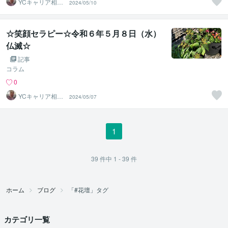
YCキャリア相談
2024/05/10
室
☆笑顔セラピー☆令和６年５月８日（水）
仏滅☆
記事
コラム
0
YCキャリア相談
2024/05/07
室
1
39
件中
1 - 39
件
ホーム
ブログ
「#花壇」タグ
カテゴリ一覧