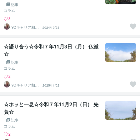
記事
コラム
3
YCキャリア相談
2024/10/23
室
☆語り合う☆令和７年11月3日（月） 仏滅
☆
記事
コラム
2
YCキャリア相談
2025/11/02
室
☆ホッと一息☆令和７年11月2日（日） 先
負☆
記事
コラム
2