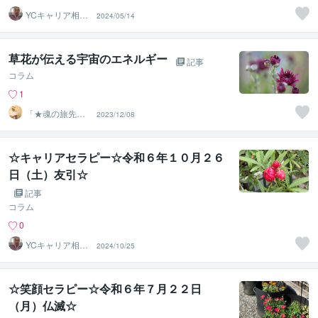
YCキャリア相談
2024/05/14
室
草花が伝える宇宙のエネルギー
記事
コラム
1
「★魂の旅先案
2023/12/08
内人★〜トマ
ス〜」
☆キャリアセラピー☆令和６年１０月２６
日（土）友引☆
記事
コラム
0
YCキャリア相談
2024/10/25
室
☆笑顔セラピー☆令和６年７月２２日
（月）仏滅☆