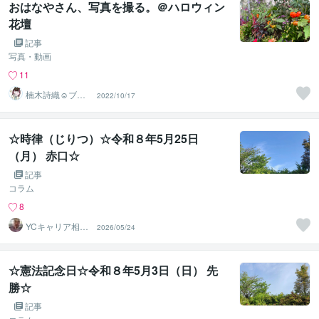
おはなやさん、写真を撮る。＠ハロウィン
花壇
記事
写真・動画
11
楠木詩織☺︎ブロ
2022/10/17
グ❇︎生活科・家
庭研究部
☆時律（じりつ）☆令和８年5月25日
（月） 赤口☆
記事
コラム
8
YCキャリア相談
2026/05/24
室
☆憲法記念日☆令和８年5月3日（日） 先
勝☆
記事