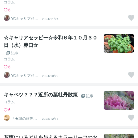
コラム
6
YCキャリア相談
2024/11/24
室
☆キャリアセラピー☆令和６年１０月３０
日（水）赤口☆
記事
コラム
6
YCキャリア相談
2024/10/29
室
キャベツ？？？近所の葉牡丹散策
記事
コラム
6
「★魂の旅先案
2023/12/18
内人★〜トマ
ス〜」
花壇にいろどりを与えるカラーリーフのお