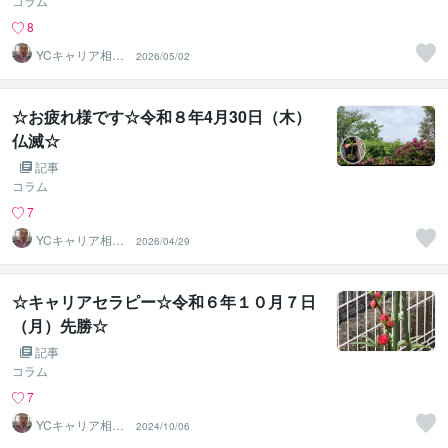
コラム
8
YCキャリア相談
2026/05/02
室
☆お疲れ様です☆令和８年4月30日（木）
仏滅☆
記事
コラム
7
YCキャリア相談
2026/04/29
室
☆キャリアセラピー☆令和６年１０月７日
（月）先勝☆
記事
コラム
7
YCキャリア相談
2024/10/06
室