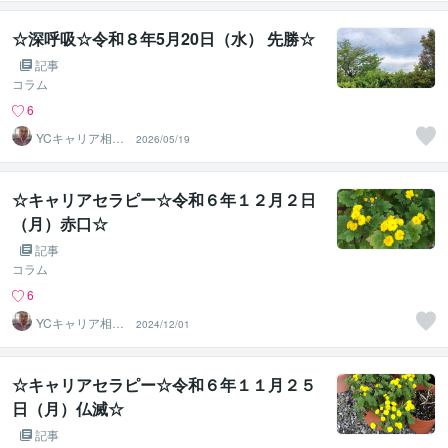
☆深呼吸☆令和８年5月20日（水） 先勝☆
記事
コラム
6
YCキャリア相談
2026/05/19
室
☆キャリアセラピー☆令和６年１２月２日
（月）赤口☆
記事
コラム
6
YCキャリア相談
2024/12/01
室
☆キャリアセラピー☆令和６年１１月２５
日（月）仏滅☆
記事