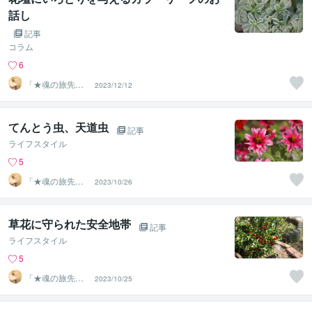
話し
記事
コラム
6
「★魂の旅先案
2023/12/12
内人★〜トマ
ス〜」
てんとう虫、天道虫
記事
ライフスタイル
5
「★魂の旅先案
2023/10/26
内人★〜トマ
ス〜」
草花に守られた安全地帯
記事
ライフスタイル
5
「★魂の旅先案
2023/10/25
内人★〜トマ
ス〜」