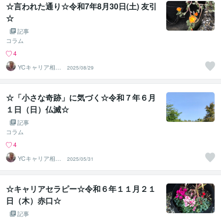
☆言われた通り☆令和7年8月30日(土) 友引
☆
記事
コラム
4
YCキャリア相談
2025/08/29
室
☆「小さな奇跡」に気づく☆令和７年６月
１日（日）仏滅☆
記事
コラム
4
YCキャリア相談
2025/05/31
室
☆キャリアセラピー☆令和６年１１月２１
日（木）赤口☆
記事