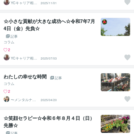
YCキャリア相談
2025/11/01
室
☆小さな貢献が大きな成功へ☆令和7年7月
4日（金）先負☆
記事
コラム
2
YCキャリア相談
2025/07/03
室
わたしの幸せな時間
記事
コラム
2
〜メンタルナー
2025/04/20
ス〜よしこ❤️
☆笑顔セラピー☆令和６年８月４日（日）
先勝☆
記事