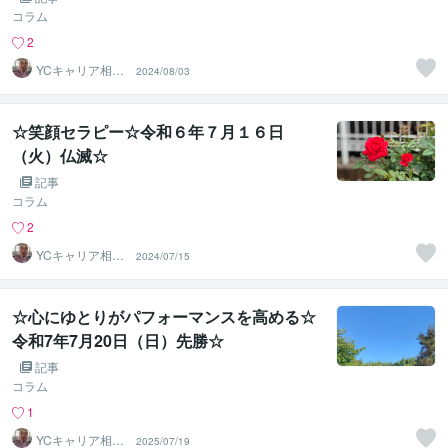
コラム
2
YCキャリア相談
2024/08/03
室
☆笑顔セラピー☆令和６年７月１６日
（火）仏滅☆
記事
コラム
2
YCキャリア相談
2024/07/15
室
☆心にゆとりがパフォーマンスを高める☆
令和7年7月20日（日）先勝☆
記事
コラム
1
YCキャリア相談
2025/07/19