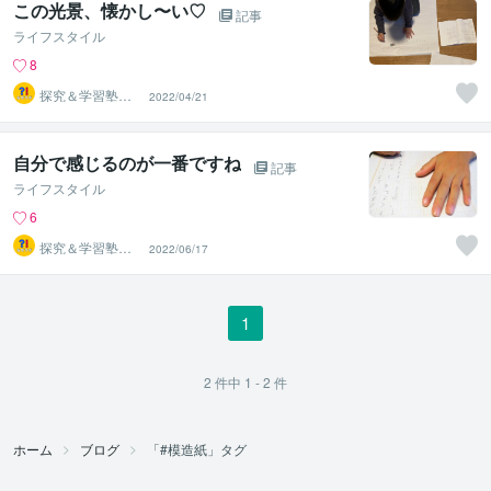
この光景、懐かし〜い♡
記事
ライフスタイル
8
探究＆学習塾｜
2022/04/21
なぜラボ
自分で感じるのが一番ですね
記事
ライフスタイル
6
探究＆学習塾｜
2022/06/17
なぜラボ
1
2
件中
1 - 2
件
ホーム
ブログ
「#模造紙」タグ