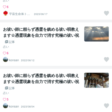
占い
6
宇宙生命体トマ
2023/06/17
トちゃん
お祓い師に頼らず憑霊を鎮める祓い唄教え
ます☆憑霊現象を自力で消す究極の祓い祝
詞☆
記事
占い
6
konsan
2022/06/12
お祓い師に頼らず憑霊を鎮める祓い唄教え
ます☆憑霊現象を自力で消す究極の祓い祝
詞☆
記事
占い
5
konsan
2023/08/04