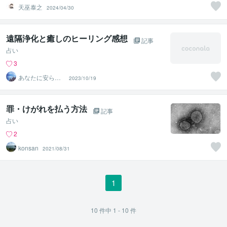
天巫泰之
2024/04/30
遠隔浄化と癒しのヒーリング感想
記事
占い
3
あなたに安らぎ
2023/10/19
を 浄化と癒し
罪・けがれを払う方法
記事
占い
2
konsan
2021/08/31
1
10
件中
1 - 10
件