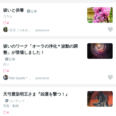
祓いと供養
記事
コラム
4
月乃（つきの）
2026/04/24
魂と波動を整え
る鑑定師
祓いのワーク「オーラの浄化＊波動の調
整」が登場しました！
記事
占い
4
Star Quartz＊ス
2025/09/20
タークォーツ
天弓愛染明王さま『凶運を撃つ！』
コンテンツ
写真・動画
4