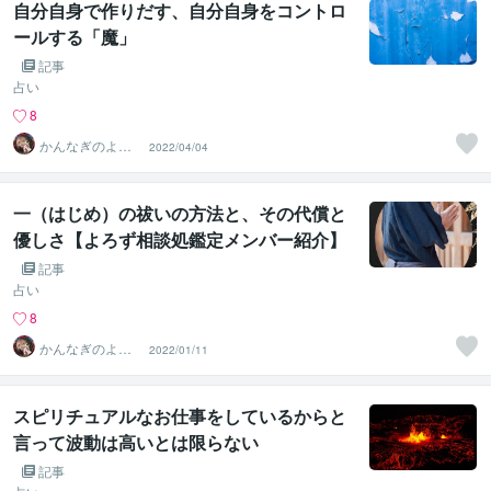
自分自身で作りだす、自分自身をコントロ
ールする「魔」
記事
占い
8
かんなぎのよろ
2022/04/04
ず相談処 琉球ユ
タの家系
一（はじめ）の祓いの方法と、その代償と
優しさ【よろず相談処鑑定メンバー紹介】
記事
占い
8
かんなぎのよろ
2022/01/11
ず相談処 琉球ユ
タの家系
スピリチュアルなお仕事をしているからと
言って波動は高いとは限らない
記事