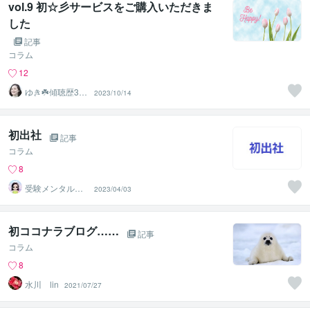
vol.9 初☆彡サービスをご購入いただきま
した
記事
コラム
12
ゆき☘️傾聴歴30
2023/10/14
年☘️愛情溢れる
相談員
初出社
記事
コラム
8
受験メンタルト
2023/04/03
レーナー イロ
ハル
初ココナラブログ……
記事
コラム
8
水川 lin
2021/07/27