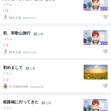
コラム
5
桜木大我
2024/11/17
初、和歌山旅行
記事
コラム
3
桜木大我
2024/11/26
初めまして
記事
コラム
2
AI YOKOYAMA
2025/02/25
姫路城に行ってきた
記事
コラム