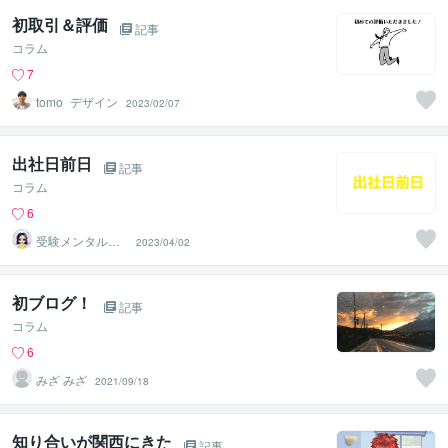
初取引＆評価
記事
コラム
7
tomo_デザイン
2023/02/07
出社日前日
記事
コラム
6
受験メンタルト
2023/04/02
レーナー イロ
ハル
初ブログ！
記事
コラム
6
みざ みざ
2021/09/18
知り合いが関西にきた
記事