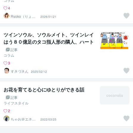
コラム
4
Ryoko（りょう
2026/01/21
こ）
ツインソウル、ソウルメイト、ツインレイ
はう８０億足のタコ指人形の隣人、ハート
ソウルとピュアソウルの片割れ説
記事
コラム
3
すきづきん
2025/02/12
お花を育てると心にゆとりができる話
記事
ライフスタイル
2
ちゃお＠エネル
2022/03/25
ギー管理人