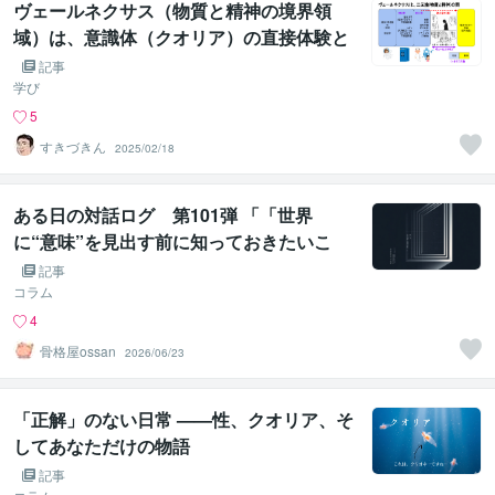
ヴェールネクサス（物質と精神の境界領
域）は、意識体（クオリア）の直接体験と
奇跡手土産から始まる話
記事
学び
5
すきづきん
2025/02/18
ある日の対話ログ 第101弾 「「世界
に“意味”を見出す前に知っておきたいこ
と」」
記事
コラム
4
骨格屋ossan
2026/06/23
「正解」のない日常 ——性、クオリア、そ
してあなただけの物語
記事