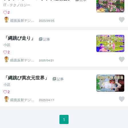
IT・テクノロジー
2
鏡面反射デジタ
2025/09/05
ルアート製作所
（鈴木穣）
「縄跳び走り」
記事
小説
2
鏡面反射デジタ
2025/04/21
ルアート製作所
（鈴木穣）
「縄跳び異次元世界」
記事
小説
2
鏡面反射デジタ
2025/04/17
ルアート製作所
（鈴木穣）
1