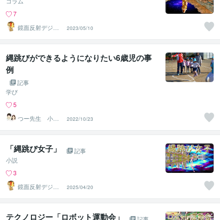
コラム
7
鏡面反射デジタ
2023/05/10
ルアート製作所
（鈴木穣）
縄跳びができるようになりたい6歳児の事
例
記事
学び
5
つー先生 小児
2022/10/23
専門作業療法士
「縄跳び女子」
記事
小説
3
鏡面反射デジタ
2025/04/20
ルアート製作所
（鈴木穣）
テクノロジー「ロボット運動会」
記事