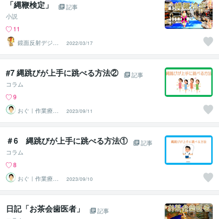
「縄鞭検定」
記事
小説
11
鏡面反射デジタ
2022/03/17
ルアート製作所
（鈴木穣）
#7 縄跳びが上手に跳べる方法②
記事
コラム
9
おぐ｜作業療法
2023/09/11
士の相談室
＃6 縄跳びが上手に跳べる方法①
記事
コラム
8
おぐ｜作業療法
2023/09/10
士の相談室
日記「お茶会歯医者」
記事