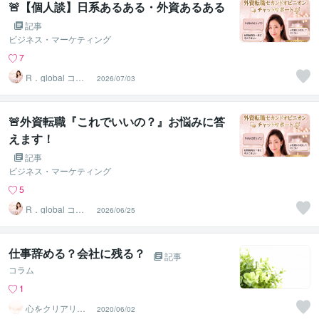
🚨【個人談】日系あるある・外資あるある
記事
ビジネス・マーケティング
7
R．global コン
2026/07/03
サルタントファ
ーム
🚨外資転職『これでいいの？』お悩みに答
えます！
記事
ビジネス・マーケティング
5
R．global コン
2026/06/25
サルタントファ
ーム
仕事辞める？会社に残る？
記事
コラム
1
心をクリアリン
2020/06/02
グして本来の輝