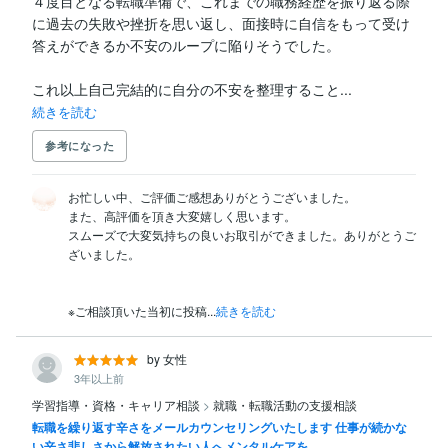
４度目となる転職準備で、これまでの職務経歴を振り返る際
に過去の失敗や挫折を思い返し、面接時に自信をもって受け
答えができるか不安のループに陥りそうでした。

これ以上自己完結的に自分の不安を整理すること...
続きを読む
参考になった
お忙しい中、ご評価ご感想ありがとうございました。

また、高評価を頂き大変嬉しく思います。

スムーズで大変気持ちの良いお取引ができました。ありがとうご
ざいました。

※ご相談頂いた当初に投稿...
続きを読む
by 女性
3年以上前
学習指導・資格・キャリア相談
>
就職・転職活動の支援相談
転職を繰り返す辛さをメールカウンセリングいたします 仕事が続かな
い辛さ悲しさから解放されたい人へメンタルケアを