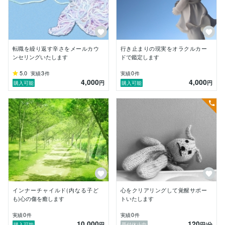
が運命づけられているのです。是非このことを知って欲
しいです。

「あの頃の自分と同じように変わりたい人の力になりた
い」そんな思いでお待ちしています。

安心してご相談ください。

転職を繰り返す辛さをメールカウ
行き止まりの現実をオラクルカー
ンセリングいたします
ドで鑑定します
【過去の支援実績】

5.0
3
0
実績
件
実績
件
4,000
4,000
〇大手派遣会社にて

円
円
購入可能
購入可能
延べ年間300名の個人クライエントと年間60社の面談支
援

〇自立支援事業にて

自立支援(住居などの生活全般)相談、履歴書や面接指
導、就職後の定期支援　

※詳しく記せなくてごめんなさい、残念です。

幼い頃から「占い」に興味を持ち、自分の人生をなんと
かしたいと「心理学」を学び、『真理』に拠り所を求め
て「スピリチュアル」を学んで再スタートします。(も
ともと霊能家系です)

インナーチャイルド(内なる子ど
心をクリアリングして覚醒サポー
ご相談内容には、心理学とスピリチュアル、真理を掛け
も)心の傷を癒します
トいたします
合わせてカウンセリングし、スピリットガイドから託さ
0
0
実績
件
実績
件
れたアドバイスをお伝えしていきます。
10,000
120
円
円
/分
購入可能
受付休止中