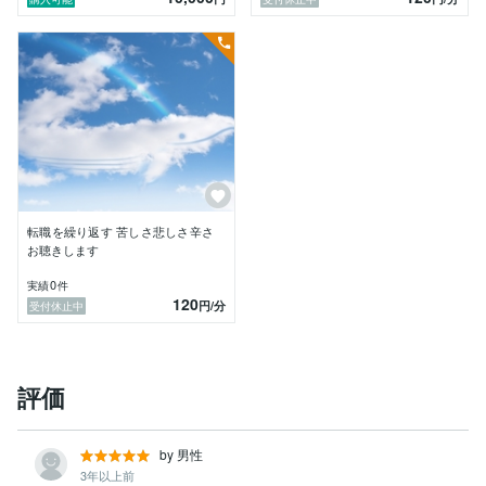
転職を繰り返す 苦しさ悲しさ辛さ
お聴きします
0
実績
件
120
円
/分
受付休止中
評価
by 男性
3年以上前