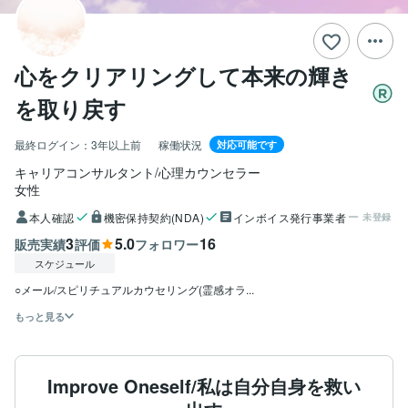
心をクリアリングして本来の輝き
を取り戻す
最終ログイン：
3年以上前
稼働状況
対応可能です
キャリアコンサルタント/心理カウンセラー
女性
本人確認
機密保持契約(NDA)
インボイス発行事業者
未登録
3
5.0
16
販売実績
評価
フォロワー
スケジュール
○メール/スピリチュアルカウセリング(霊感オラ...
もっと見る
Improve Oneself/私は自分自身を救い