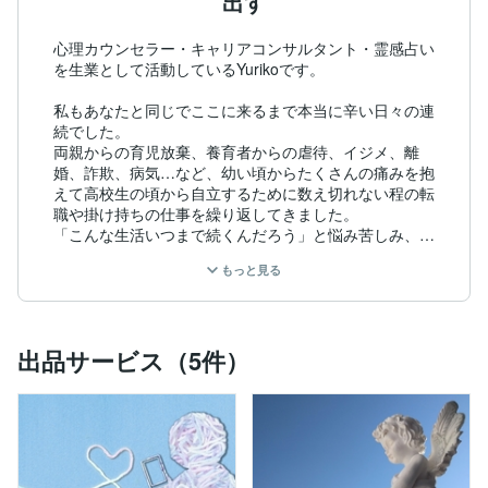
出す
心理カウンセラー・キャリアコンサルタント・霊感占い
を生業として活動しているYurikoです。

私もあなたと同じでここに来るまで本当に辛い日々の連
続でした。

両親からの育児放棄、養育者からの虐待、イジメ、離
婚、詐欺、病気…など、幼い頃からたくさんの痛みを抱
えて高校生の頃から自立するために数え切れない程の転
職や掛け持ちの仕事を繰り返してきました。

「こんな生活いつまで続くんだろう」と悩み苦しみ、燃
え尽きて、うつやパニック障害も患ったこともありま
もっと見る
す。あの頃の私は「誰かに聞いて欲しい。どうしたらい
いのか教えて欲しい」「誰か、助けてほしい」と胸の中
で祈るように泣いて叫んでいました。そして、「どうし
て人はこんなに生きることが辛いのか」「無条件に幸せ
出品サービス（5件）
にはなれないのか真理が知りたい」と思い続けて学び続
けて

『今ここ』に辿り着きました。

『本当の真理』をすべて知るには、この身体を脱ぎ捨て
て輪廻や転生しながら学び続けることになりますが、今
世での「魂の成長」のための計画を知ることであなたは
ずっと生きやすくなります。私たちは「幸せ」になるの